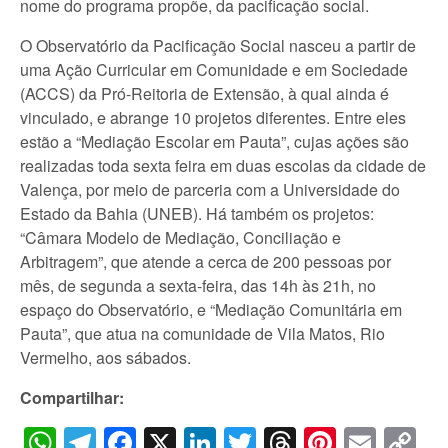
nome do programa propõe, da pacificação social.
O Observatório da Pacificação Social nasceu a partir de
uma Ação Curricular em Comunidade e em Sociedade
(ACCS) da Pró-Reitoria de Extensão, à qual ainda é
vinculado, e abrange 10 projetos diferentes. Entre eles
estão a “Mediação Escolar em Pauta”, cujas ações são
realizadas toda sexta feira em duas escolas da cidade de
Valença, por meio de parceria com a Universidade do
Estado da Bahia (UNEB). Há também os projetos:
“Câmara Modelo de Mediação, Conciliação e
Arbitragem”, que atende a cerca de 200 pessoas por
mês, de segunda a sexta-feira, das 14h às 21h, no
espaço do Observatório, e “Mediação Comunitária em
Pauta”, que atua na comunidade de Vila Matos, Rio
Vermelho, aos sábados.
Compartilhar:
WhatsApp
Telegram
Facebook
X
LinkedIn
Twitter
Threads
Pintere
Emai
C