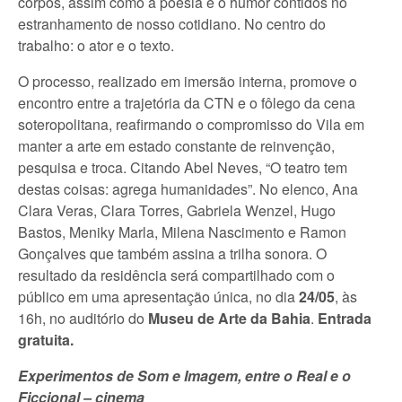
corpos, assim como a poesia e o humor contidos no
estranhamento de nosso cotidiano. No centro do
trabalho: o ator e o texto.
O processo, realizado em imersão interna, promove o
encontro entre a trajetória da CTN e o fôlego da cena
soteropolitana, reafirmando o compromisso do Vila em
manter a arte em estado constante de reinvenção,
pesquisa e troca. Citando Abel Neves, “O teatro tem
destas coisas: agrega humanidades”. No elenco, Ana
Clara Veras, Clara Torres, Gabriela Wenzel, Hugo
Bastos, Meniky Marla, Milena Nascimento e Ramon
Gonçalves que também assina a trilha sonora. O
resultado da residência será compartilhado com o
público em uma apresentação única, no dia
24/05
, às
16h, no auditório do
Museu de Arte da Bahia
.
Entrada
gratuita.
Experimentos de Som e Imagem, entre o Real e o
Ficcional – cinema