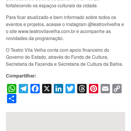
fortalecendo os espaços culturais da cidade.
Para ficar atualizado e bem informado sobre todos os
eventos e projetos, acesse o instagram @teatrovilvelha e
o site www.teatrovilavelha.com.br e acompanhe as
novidades da programação.
O Teatro Vila Velha conta com apoio financeiro do
Governo do Estado, através do Fundo de Cultura,
Secretaria da Fazenda e Secretaria de Cultura da Bahia.
Compartilhar:
WhatsApp
Telegram
Facebook
X
LinkedIn
Twitter
Threads
Pintere
Emai
C
Li
Share