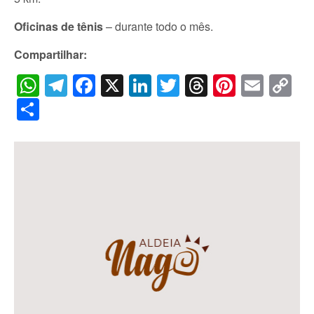
Oficinas de tênis
– durante todo o mês.
Compartilhar:
WhatsApp
Telegram
Facebook
X
LinkedIn
Twitter
Threads
Pintere
Emai
C
Li
Share