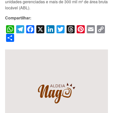
unidades gerenciadas e mais de 300 mil m² de área bruta
locável (ABL).
Compartilhar:
WhatsApp
Telegram
Facebook
X
LinkedIn
Twitter
Threads
Pintere
Emai
C
Li
Share