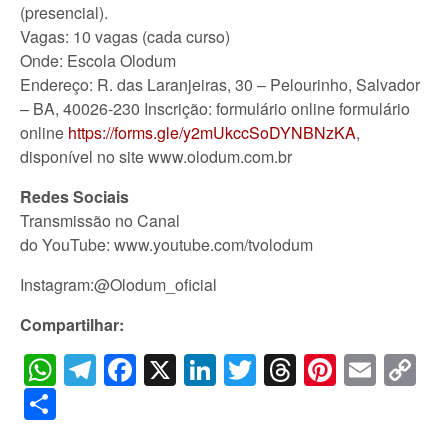
(presencial).
Vagas: 10 vagas (cada curso)
Onde: Escola Olodum
Endereço: R. das Laranjeiras, 30 – Pelourinho, Salvador
– BA, 40026-230 Inscrição: formulário online
formulário
online
https://forms.gle/y2mUkccSoDYNBNzKA
,
disponível no site www.olodum.com.br
Redes Sociais
Transmissão no Canal
do YouTube: www.youtube.com/tvolodum
Instagram:@Olodum_oficial
Compartilhar:
WhatsApp
Telegram
Facebook
X
LinkedIn
Twitter
Threads
Pintere
Emai
C
Li
Share