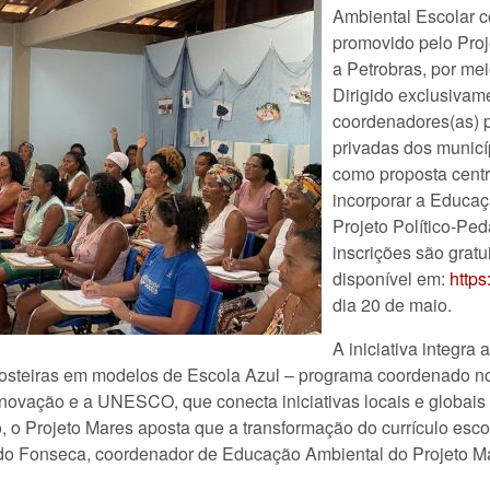
Ambiental Escolar 
promovido pelo Proj
a Petrobras, por me
Dirigido exclusivame
coordenadores(as) p
privadas dos municíp
como proposta centra
incorporar a Educaç
Projeto Político-Ped
inscrições são gratu
disponível em:
http
dia 20 de maio.
A iniciativa integra
costeiras em modelos de Escola Azul – programa coordenado no
 Inovação e a UNESCO, que conecta iniciativas locais e globais
vo, o Projeto Mares aposta que a transformação do currículo e
aldo Fonseca, coordenador de Educação Ambiental do Projeto M