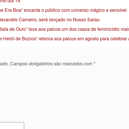
imo dia 19
 que Era Boa” encanta o público com universo mágico e sensível
 Alexandre Carneiro, será lançado no Nosso Sarau
 Bala de Ouro” leva aos palcos um dos casos de feminicídio mai
 Herói de Búzios” retorna aos palcos em agosto para celebrar
cado.
Campos obrigatórios são marcados com
*