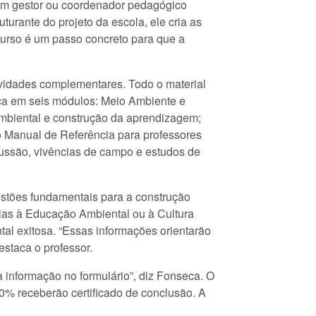
 um gestor ou coordenador pedagógico
urante do projeto da escola, ele cria as
curso é um passo concreto para que a
ividades complementares. Todo o material
ica em seis módulos: Meio Ambiente e
mbiental e construção da aprendizagem;
o Manual de Referência para professores
scussão, vivências de campo e estudos de
uestões fundamentais para a construção
cias à Educação Ambiental ou à Cultura
al exitosa. “Essas informações orientarão
staca o professor.
 informação no formulário”, diz Fonseca. O
70% receberão certificado de conclusão. A