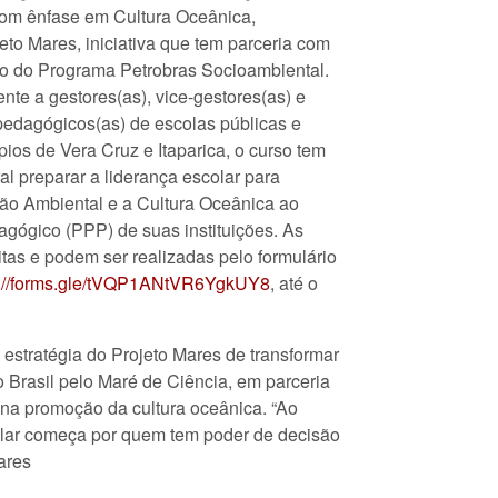
com ênfase em Cultura Oceânica,
eto Mares, iniciativa que tem parceria com
io do Programa Petrobras Socioambiental.
nte a gestores(as), vice-gestores(as) e
edagógicos(as) de escolas públicas e
ios de Vera Cruz e Itaparica, o curso tem
l preparar a liderança escolar para
ão Ambiental e a Cultura Oceânica ao
agógico (PPP) de suas instituições. As
itas e podem ser realizadas pelo formulário
s://forms.gle/tVQP1ANtVR6YgkUY8
, até o
 a estratégia do Projeto Mares de transformar
 Brasil pelo Maré de Ciência, em parceria
 na promoção da cultura oceânica. “Ao
scolar começa por quem tem poder de decisão
ares