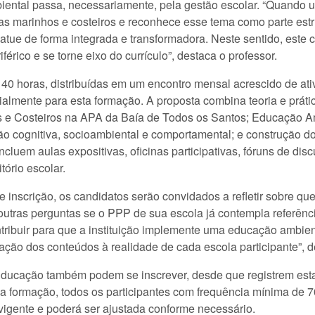
iental passa, necessariamente, pela gestão escolar. “Quando
 marinhos e costeiros e reconhece esse tema como parte estrut
atue de forma integrada e transformadora. Neste sentido, este 
érico e se torne eixo do currículo”, destaca o professor.
e 40 horas, distribuídas em um encontro mensal acrescido de at
ialmente para esta formação. A proposta combina teoria e prát
 e Costeiros na APA da Baía de Todos os Santos; Educação A
o cognitiva, socioambiental e comportamental; e construção d
ncluem aulas expositivas, oficinas participativas, fóruns de di
tório escolar.
 inscrição, os candidatos serão convidados a refletir sobre q
outras perguntas se o PPP de sua escola já contempla referên
tribuir para que a instituição implemente uma educação ambient
ão dos conteúdos à realidade de cada escola participante”, de
Educação também podem se inscrever, desde que registrem esta
 da formação, todos os participantes com frequência mínima de 
vigente e poderá ser ajustada conforme necessário.