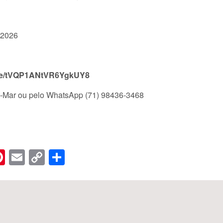
 2026
.gle/tVQP1ANtVR6YgkUY8
ró-Mar ou pelo WhatsApp (71) 98436-3468
n
er
hreads
Pinterest
Email
Copy
Share
Link