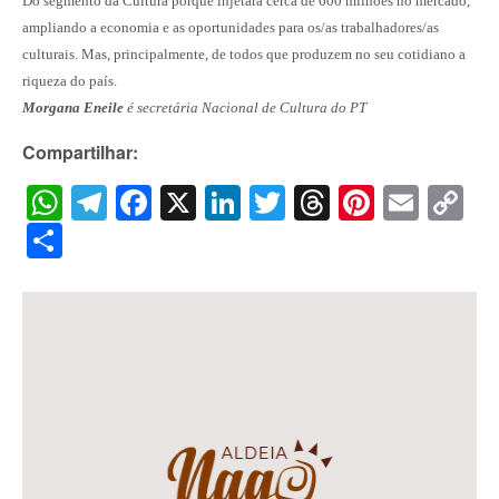
Do segmento da Cultura porque injetará cerca de 600 milhões no mercado,
ampliando a economia e as oportunidades para os/as trabalhadores/
as
culturais. Mas, principalmente, de todos que produzem no seu cotidiano a
riqueza do país.
Morgana Eneile
é secretária Nacional de Cultura do PT
Compartilhar:
WhatsApp
Telegram
Facebook
X
LinkedIn
Twitter
Threads
Pintere
Emai
C
Li
Share