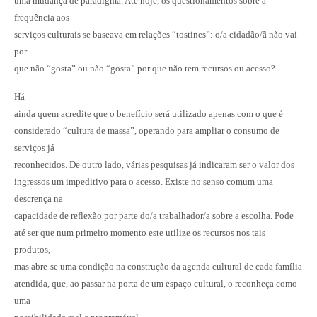
uma mudança de paradigma. Até hoje, os questionamentos sobre a
frequência aos
serviços culturais se baseava em relações “tostines”: o/a cidadão/ã não vai
por
que não “gosta” ou não “gosta” por que não tem recursos ou acesso?
Há
ainda quem acredite que o benefício será utilizado apenas com o que é
considerado “cultura de massa”, operando para ampliar o consumo de
serviços já
reconhecidos. De outro lado, várias pesquisas já indicaram ser o valor dos
ingressos um impeditivo para o acesso. Existe no senso comum uma
descrença na
capacidade de reflexão por parte do/a trabalhador/
a sobre a escolha. Pode
até ser que num primeiro momento este utilize os recursos nos tais
produtos,
mas abre-se uma condição na construção da agenda cultural de cada família
atendida, que, ao passar na porta de um espaço cultural, o reconheça como
uma