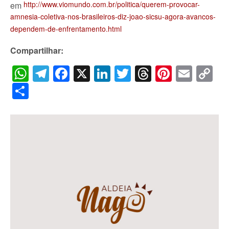
http://www.viomundo.com.br/politica/querem-provocar-
em
amnesia-coletiva-nos-brasileiros-diz-joao-sicsu-agora-avancos-
dependem-de-enfrentamento.html
Compartilhar:
WhatsApp
Telegram
Facebook
X
LinkedIn
Twitter
Threads
Pintere
Emai
C
Li
Share