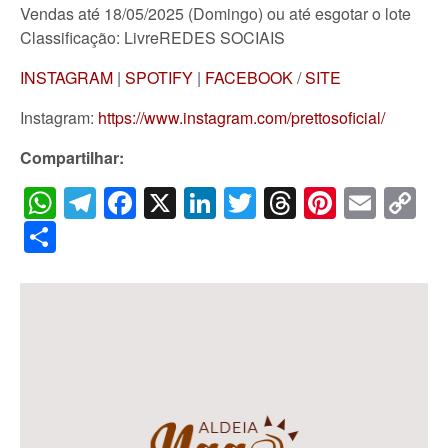
Vendas até 18/05/2025 (Domingo) ou até esgotar o lote
Classificação: LivreREDES SOCIAIS
INSTAGRAM
|
SPOTIFY
|
FACEBOOK
/
SITE
Instagram:
https://www.instagram.com/prettosoficial/
Compartilhar:
WhatsApp
Telegram
Facebook
X
LinkedIn
Twitter
Threads
Pintere
Emai
C
Li
Share