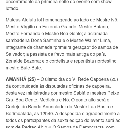
encerramento da primeira noite do evento com show
lotado.
Mateus Aleluia foi homenageado ao lado de Mestre Nô,
Mestre Virgílio da Fazenda Grande, Mestre Baiano,
Mestre Fernando e Mestre Boa Gente; a aclamada
sambadeira Dona Santinha e o Mestre Walmir Lima,
integrante da chamada “primeira geração” do samba de
Salvador; a passista de frevo mais antiga do país,
Zenaide Bezerra; e o cordelista e repentista nordestino
mestre Bule-Bule.
AMANHÃ (25)
– O último dia do VI Rede Capoeira (25)
dá continuidade às disputadas oficinas de capoeira,
desta vez ministradas por mestre Sabiá e mestres Peixe
Cru, Boa Gente, Medicina e Nô. O ponto alto será o
Cortejo do Bando Anunciador do Mestre Lua Rasta e
Berimbalada, às 12h40. A despedida e agradecimento a
todos os participantes da sexta edição do evento será ao
som de Pedrão Abib & O Samba da Democracia, com