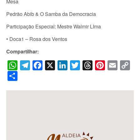
Mesa
Pedrão Abib & O Samba da Democracia
Participação Especial: Mestre Walmir LIma
• Doca1 – Rosa dos Ventos
Compartilhar:
WhatsApp
Telegram
Facebook
X
LinkedIn
Twitter
Threads
Pintere
Emai
C
Li
Share