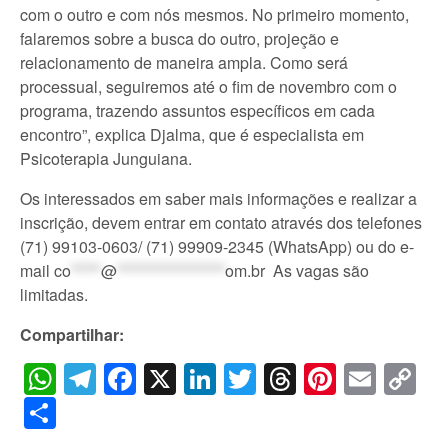
com o outro e com nós mesmos. No primeiro momento,
falaremos sobre a busca do outro, projeção e
relacionamento de maneira ampla. Como será
processual, seguiremos até o fim de novembro com o
programa, trazendo assuntos específicos em cada
encontro”, explica Djalma, que é especialista em
Psicoterapia Junguiana.
Os interessados em saber mais informações e realizar a
inscrição, devem entrar em contato através dos telefones
(71) 99103-0603/ (71) 99909-2345 (WhatsApp) ou do e-
mail
co
*****
@
******************
om.br
As vagas são
limitadas.
Compartilhar:
WhatsApp
Telegram
Facebook
X
LinkedIn
Twitter
Threads
Pintere
Emai
C
Li
Share