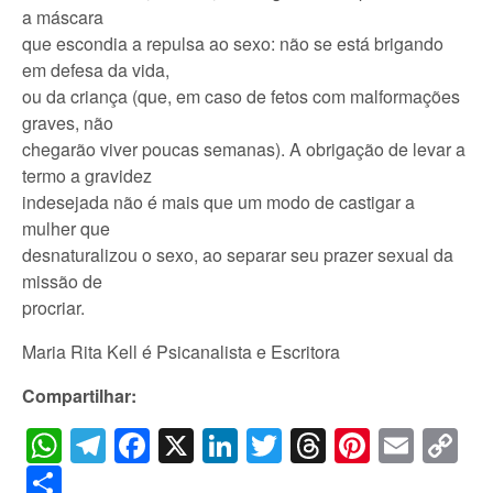
a máscara
que escondia a repulsa ao sexo: não se está brigando
em defesa da vida,
ou da criança (que, em caso de fetos com malformações
graves, não
chegarão viver poucas semanas). A obrigação de levar a
termo a gravidez
indesejada não é mais que um modo de castigar a
mulher que
desnaturalizou o sexo, ao separar seu prazer sexual da
missão de
procriar.
Maria Rita Kell é Psicanalista e Escritora
Compartilhar:
WhatsApp
Telegram
Facebook
X
LinkedIn
Twitter
Threads
Pintere
Emai
C
Li
Share