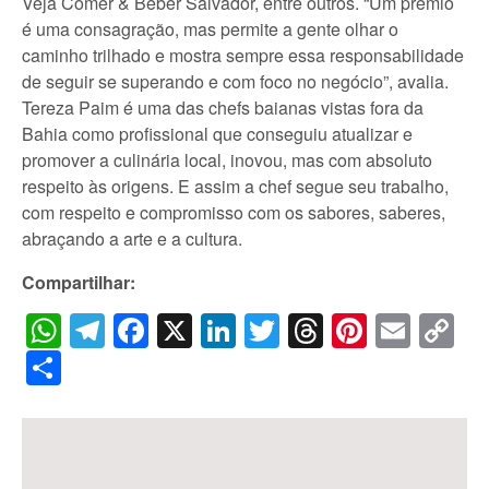
Veja Comer & Beber Salvador, entre outros. “Um prêmio
é uma consagração, mas permite a gente olhar o
caminho trilhado e mostra sempre essa responsabilidade
de seguir se superando e com foco no negócio”, avalia.
Tereza Paim é uma das chefs baianas vistas fora da
Bahia como profissional que conseguiu atualizar e
promover a culinária local, inovou, mas com absoluto
respeito às origens. E assim a chef segue seu trabalho,
com respeito e compromisso com os sabores, saberes,
abraçando a arte e a cultura.
Compartilhar:
WhatsApp
Telegram
Facebook
X
LinkedIn
Twitter
Threads
Pintere
Emai
C
Li
Share