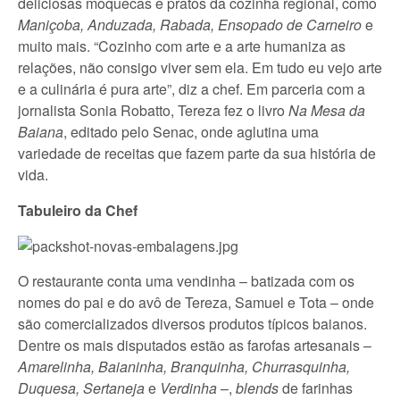
deliciosas moquecas e pratos da cozinha regional, como
Maniçoba, Anduzada, Rabada, Ensopado de Carneiro
e
muito mais. “Cozinho com arte e a arte humaniza as
relações, não consigo viver sem ela. Em tudo eu vejo arte
e a culinária é pura arte”, diz a chef. Em parceria com a
jornalista Sonia Robatto, Tereza fez o livro
Na Mesa da
Baiana
, editado pelo Senac, onde aglutina uma
variedade de receitas que fazem parte da sua história de
vida.
Tabuleiro da Chef
O restaurante conta uma vendinha – batizada com os
nomes do pai e do avô de Tereza, Samuel e Tota – onde
são comercializados diversos produtos típicos baianos.
Dentre os mais disputados estão as farofas artesanais –
Amarelinha, Baianinha, Branquinha, Churrasquinha,
Duquesa, Sertaneja
e
Verdinha
–,
blends
de farinhas