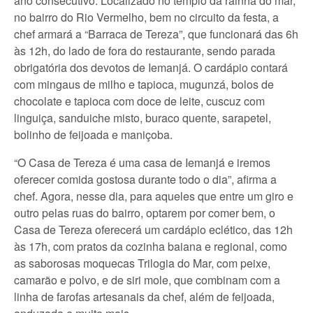
ano consecutivo. Localizado no templo da rainha do mar,
no bairro do Rio Vermelho, bem no circuito da festa, a
chef armará a “Barraca de Tereza”, que funcionará das 6h
às 12h, do lado de fora do restaurante, sendo parada
obrigatória dos devotos de Iemanjá. O cardápio contará
com mingaus de milho e tapioca, mugunzá, bolos de
chocolate e tapioca com doce de leite, cuscuz com
linguiça, sanduiche misto, buraco quente, sarapetel,
bolinho de feijoada e maniçoba.
“O Casa de Tereza é uma casa de Iemanjá e iremos
oferecer comida gostosa durante todo o dia”, afirma a
chef. Agora, nesse dia, para aqueles que entre um giro e
outro pelas ruas do bairro, optarem por comer bem, o
Casa de Tereza oferecerá um cardápio eclético, das 12h
às 17h, com pratos da cozinha baiana e regional, como
as saborosas moquecas Trilogia do Mar, com peixe,
camarão e polvo, e de siri mole, que combinam com a
linha de farofas artesanais da chef, além de feijoada,