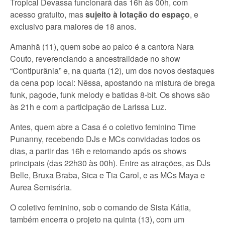
Tropical Devassa funcionará das 16h às 00h, com
acesso gratuito, mas
sujeito à lotação do espaço
, e
exclusivo para maiores de 18 anos.
Amanhã (11), quem sobe ao palco é a cantora Nara
Couto, reverenciando a ancestralidade no show
“Contipurânia” e, na quarta (12), um dos novos destaques
da cena pop local: Nêssa, apostando na mistura de brega
funk, pagode, funk melody e batidas 8-bit. Os shows são
às 21h e com a participação de Larissa Luz.
Antes, quem abre a Casa é o coletivo feminino Time
Punanny, recebendo DJs e MCs convidadas todos os
dias, a partir das 16h e retomando após os shows
principais (das 22h30 às 00h). Entre as atrações, as DJs
Belle, Bruxa Braba, Sica e Tia Carol, e as MCs Maya e
Aurea Semiséria.
O coletivo feminino, sob o comando de Sista Kátia,
também encerra o projeto na quinta (13), com um