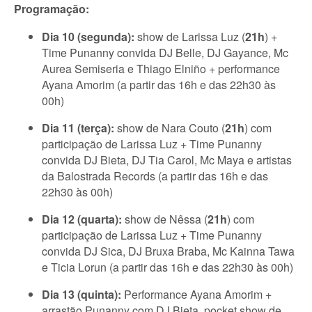
Programação:
Dia 10 (segunda):
show de Larissa Luz (
21h
) +
Time Punanny convida DJ Belle, DJ Gayance, Mc
Aurea Semiseria e Thiago Elniño + performance
Ayana Amorim (a partir das 16h e das 22h30 às
00h)
Dia 11 (terça):
show de Nara Couto (
21h
) com
participação de Larissa Luz + Time Punanny
convida DJ Bieta, DJ Tia Carol, Mc Maya e artistas
da Balostrada Records (a partir das 16h e das
22h30 às 00h)
Dia 12 (quarta):
show de Nêssa (
21h
) com
participação de Larissa Luz + Time Punanny
convida DJ Sica, DJ Bruxa Braba, Mc Kainna Tawa
e Ticia Lorun (a partir das 16h e das 22h30 às 00h)
Dia 13 (quinta):
Performance Ayana Amorim +
arrastão Punanny com DJ Bieta, pocket show de