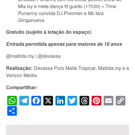
Mis Ivy e mete-dança fit guetto (17h30) + Time
Punanny convida DJ Pivoman e Mc Iara
Ginganueva
Gratuito
(sujeito à lotação do espaço)
Entrada permitida apenas para maiores de 18 anos
@matilda.my | @devassa
Realização:
Devassa Puro Malte Tropical, Matilda.my e a
Verizon Media
Compartilhar:
WhatsApp
Telegram
Facebook
X
LinkedIn
Twitter
Threads
Pintere
Emai
C
Li
Share