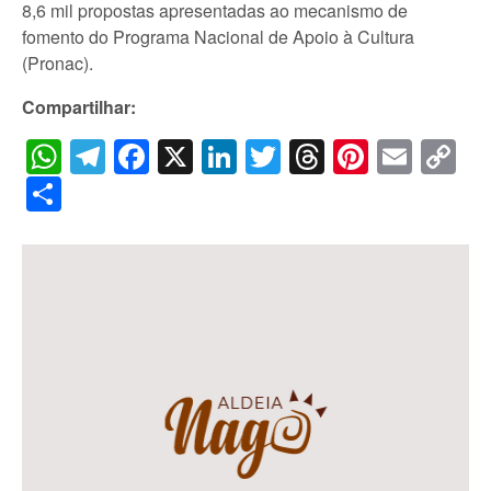
8,6 mil propostas apresentadas ao mecanismo de
fomento do Programa Nacional de Apoio à Cultura
(Pronac).
Compartilhar:
WhatsApp
Telegram
Facebook
X
LinkedIn
Twitter
Threads
Pintere
Emai
C
Li
Share