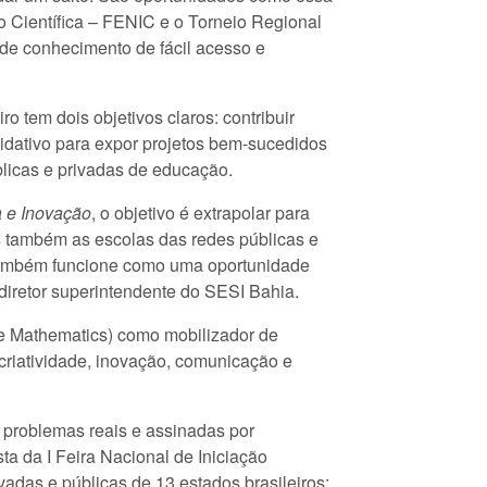
ão Científica – FENIC e o Torneio Regional
 de conhecimento de fácil acesso e
o tem dois objetivos claros: contribuir
vidativo para expor projetos bem-sucedidos
blicas e privadas de educação.
a e Inovação
, o objetivo é extrapolar para
s também as escolas das redes públicas e
 também funcione como uma oportunidade
diretor superintendente do SESI Bahia.
 e Mathematics) como mobilizador de
criatividade, inovação, comunicação e
r problemas reais e assinadas por
ta da I Feira Nacional de Iniciação
vadas e públicas de 13 estados brasileiros: