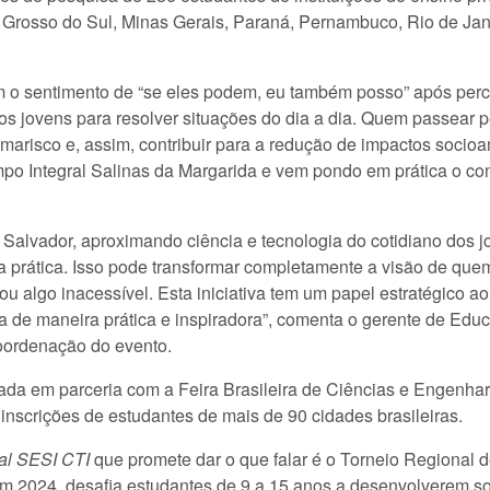
o Grosso do Sul, Minas Gerais, Paraná, Pernambuco, Rio de Jan
em o sentimento de “se eles podem, eu também posso” após pe
ros jovens para resolver situações do dia a dia. Quem passear p
e marisco e, assim, contribuir para a redução de impactos socio
po Integral Salinas da Margarida e vem pondo em prática o con
 Salvador, aproximando ciência e tecnologia do cotidiano dos j
a prática. Isso pode transformar completamente a visão de quem 
 ou algo inacessível. Esta iniciativa tem um papel estratégico 
a de maneira prática e inspiradora”, comenta o gerente de Edu
oordenação do evento.
da em parceria com a Feira Brasileira de Ciências e Engenhari
 inscrições de estudantes de mais de 90 cidades brasileiras.
val SESI CTI
que promete dar o que falar é o Torneio Regiona
 2024, desafia estudantes de 9 a 15 anos a desenvolverem s