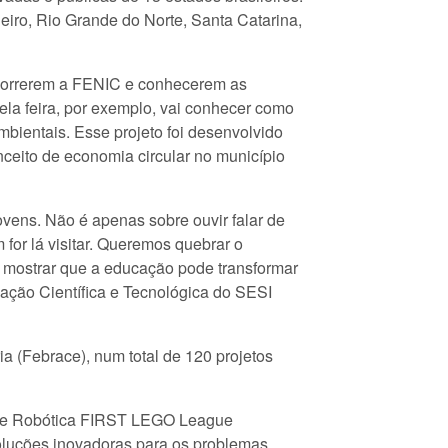
eiro, Rio Grande do Norte, Santa Catarina,
rcorrerem a FENIC e conhecerem as
ela feira, por exemplo, vai conhecer como
ambientais. Esse projeto foi desenvolvido
ceito de economia circular no município
ovens. Não é apenas sobre ouvir falar de
for lá visitar. Queremos quebrar o
ao mostrar que a educação pode transformar
cação Científica e Tecnológica do SESI
a (Febrace), num total de 120 projetos
l de Robótica FIRST LEGO League
oluções inovadoras para os problemas