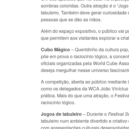
sombras coloridas. Outra atração é o “Jog
tabuleiro. Também deve gerar curiosidade o
pessoas que se dão as mãos.
Além do espaço expositivo, o público vai pod
que permitem aos visitantes explorar a cria
Cubo Mágico
– Queridinho da cultura pop
põe em prova o raciocínio lógico, a conce
oficiais organizadas pela World Cube Asso
deseja mergulhar nesse universo fascinant
A competição, aberta ao público mediante 
como os delegados da WCA João Vinícius S
prática. Mais do que uma atração, o Festiv
raciocínio lógico.
Jogos de tabuleiro
– Durante o
Festival S
tabuleiro num ambiente divertido e criativ
com apresentações culturais desenvolvidas