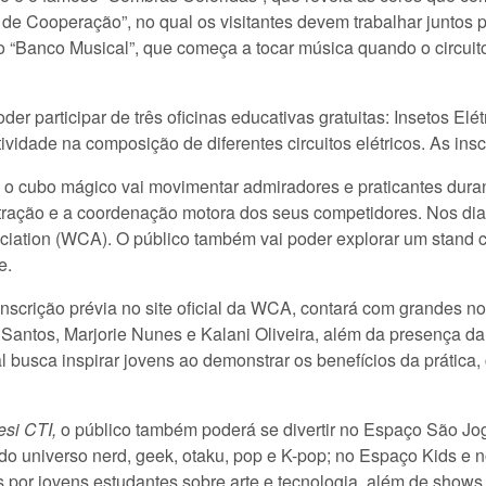
o de Cooperação”, no qual os visitantes devem trabalhar juntos
 “Banco Musical”, que começa a tocar música quando o circuito 
er participar de três oficinas educativas gratuitas: Insetos Elé
tividade na composição de diferentes circuitos elétricos. As ins
, o cubo mágico vai movimentar admiradores e praticantes durant
ntração e a coordenação motora dos seus competidores. Nos di
ciation (WCA). O público também vai poder explorar um stand 
e.
inscrição prévia no site oficial da WCA, contará com grandes
antos, Marjorie Nunes e Kalani Oliveira, além da presença da
al busca inspirar jovens ao demonstrar os benefícios da práti
esi CTI,
o
público também poderá se divertir no Espaço São Jog
o do universo nerd, geek, otaku, pop e K-pop; no Espaço Kids e 
 por jovens estudantes sobre arte e tecnologia, além de shows