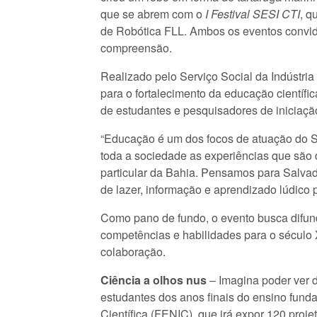
que se abrem com o
I Festival SESI CTI
, q
de Robótica FLL. Ambos os eventos convida
compreensão.
Realizado pelo Serviço Social da Indústria 
para o fortalecimento da educação científi
de estudantes e pesquisadores de iniciação
“Educação é um dos focos de atuação do S
toda a sociedade as experiências que são
particular da Bahia. Pensamos para Salva
de lazer, informação e aprendizado lúdico
Como pano de fundo, o evento busca difun
competências e habilidades para o século 
colaboração.
Ciência a olhos nus
– Imagina poder ver d
estudantes dos anos finais do ensino funda
Científica (FENIC), que irá expor 120 proje