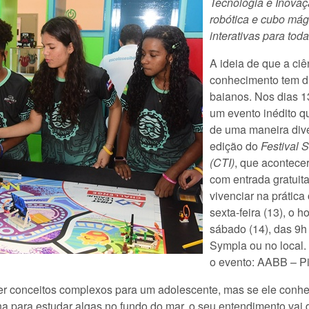
Tecnologia e Inovaçã
robótica e cubo mági
interativas para tod
A ideia de que a ci
conhecimento tem di
baianos. Nos dias 1
um evento inédito qu
de uma maneira diver
edição do
Festival 
(CTI)
, que acontece
com entrada gratuita
vivenciar na prática
sexta-feira (13), o 
sábado (14), das 9h 
Sympla ou no local.
o evento: AABB – Pi
recer conceitos complexos para um adolescente, mas se ele con
ha para estudar algas no fundo do mar, o seu entendimento vai