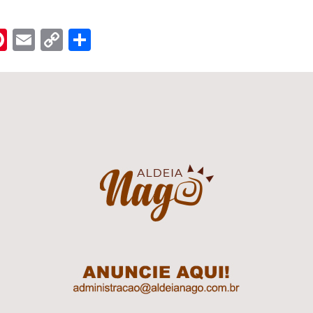
n
er
hreads
Pinterest
Email
Copy
Share
Link