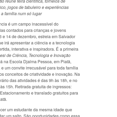
o reúne feira científica, torneios de
co, jogos de tabuleiro e experiências
a a família num só lugar
ência é um campo inacessível do
as contados para crianças e jovens
3 e 14 de dezembro, estreia em Salvador
e irá apresentar a ciência e a tecnologia
tida, interativa e inspiradora. É a primeira
Sesi de Ciência, Tecnologia e Inovação
rá na Escola Djalma Pessoa, em Piatã,
 e um convite irrecusável para toda família
 os conceitos de criatividade e inovação. Na
horário das atividades é das 9h às 18h, e no
às 15h. Retirada gratuita de ingressos:
 Estacionamento e translado gratuitos para
atã.
hecer um estudante da mesma idade que
 dar um salto. São oportunidades como essa