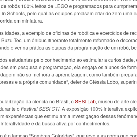
ão de robôs 100% feitos de LEGO e programados para cumprirem
 in Schools, pelo qual as equipes precisam criar do zero uma 
orrida em miniatura.
as idades, a exemplo de oficinas de robótica e exercícios de rac
o Buzu Tec, um ônibus itinerante totalmente reformado e decora
undo e ver na prática as etapas da programação de um robô, b
 dos estudantes pelo conhecimento ao estimular a curiosidade,
des em pesquisa e programação, ela engaja os alunos de forma p
bordagem não só melhora a aprendizagem, como também prepara
presas e a própria comunidade”, defende Cléssia Lobo, superi
ularização da ciência no Brasil, o
SESI Lab
, museu de arte ci
 durante o
Festival SESI CTI
. A exposição 100% interativa explic
com experiências que estimulam a investigação desses fenômenos
 interatividade e da busca ativa por conhecimentos.
o é o famoso “Sombras Coloridas”, que revela as cores que comp