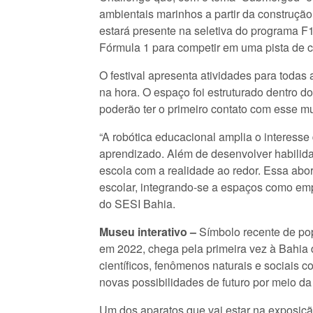
ambientais marinhos a partir da construç
estará presente na seletiva do programa F1
Fórmula 1 para competir em uma pista de c
O festival apresenta atividades para todas 
na hora. O espaço foi estruturado dentro d
poderão ter o primeiro contato com esse m
“A robótica educacional amplia o interesse
aprendizado. Além de desenvolver habilida
escola com a realidade ao redor. Essa a
escolar, integrando-se a espaços como em
do SESI Bahia.
Museu interativo –
Símbolo recente de pop
em 2022, chega pela primeira vez à Bahia
científicos, fenômenos naturais e sociais 
novas possibilidades de futuro por meio da
Um dos aparatos que vai estar na exposiçã