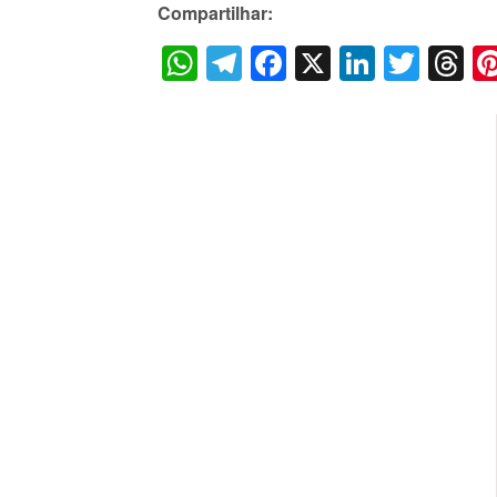
Compartilhar:
WhatsApp
Telegram
Facebook
X
LinkedI
Twitt
T