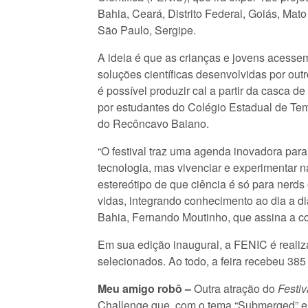
Bahia, Ceará, Distrito Federal, Goiás, Mat
São Paulo, Sergipe.
A ideia é que as crianças e jovens acess
soluções científicas desenvolvidas por out
é possível produzir cal a partir da casca d
por estudantes do Colégio Estadual de Tem
do Recôncavo Baiano.
“O festival traz uma agenda inovadora para
tecnologia, mas vivenciar e experimentar n
estereótipo de que ciência é só para nerds
vidas, integrando conhecimento ao dia a di
Bahia, Fernando Moutinho, que assina a c
Em sua edição inaugural, a FENIC é realiza
selecionados. Ao todo, a feira recebeu 385
Meu amigo robô –
Outra atração do
Festi
Challenge que, com o tema “Submerged” em