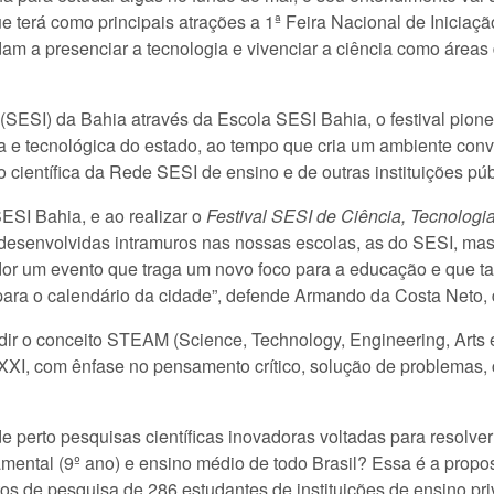
ue terá como principais atrações a 1ª Feira Nacional de Iniciaç
m a presenciar a tecnologia e vivenciar a ciência como áreas
(SESI) da Bahia através da Escola SESI Bahia, o festival pioneir
ca e tecnológica do estado, ao tempo que cria um ambiente con
 científica da Rede SESI de ensino e de outras instituições pú
ESI Bahia, e ao realizar o
Festival SESI de Ciência, Tecnologi
 desenvolvidas intramuros nas nossas escolas, as do SESI, ma
dor um evento que traga um novo foco para a educação e que
 para o calendário da cidade”, defende Armando da Costa Neto, 
dir o conceito STEAM (Science, Technology, Engineering, Arts
XXI, com ênfase no pensamento crítico, solução de problemas, 
e perto pesquisas científicas inovadoras voltadas para resolve
mental (9º ano) e ensino médio de todo Brasil? Essa é a propos
tos de pesquisa de 286 estudantes de instituições de ensino pri