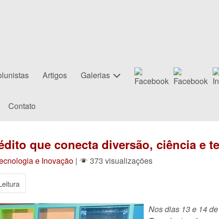
lunistas
Artigos
Galerias
Contato
nédito que conecta diversão, ciência e t
ecnologia e Inovação
|
373 visualizações
eitura
Nos dias 13 e 14 de