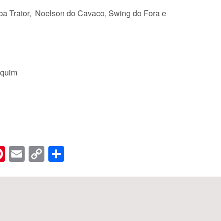
ba Trator, Noelson do Cavaco, Swing do Fora e
aquim
n
er
hreads
Pinterest
Email
Copy
Share
Link