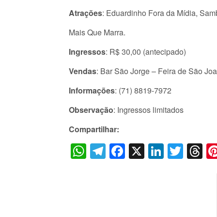
Atrações
: Eduardinho Fora da Mídia, Sam
Mais Que Marra.
Ingressos
: R$ 30,00 (antecipado)
Vendas
: Bar São Jorge – Feira de São Jo
Informações
: (71) 8819-7972
Observação
: Ingressos limitados
Compartilhar:
WhatsApp
Telegram
Facebook
X
LinkedI
Twitt
T