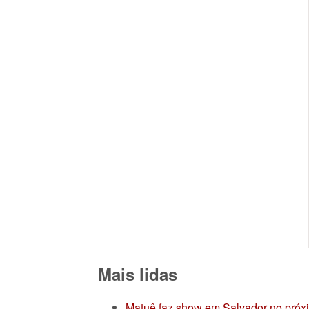
Mais lidas
Matuê faz show em Salvador no próx