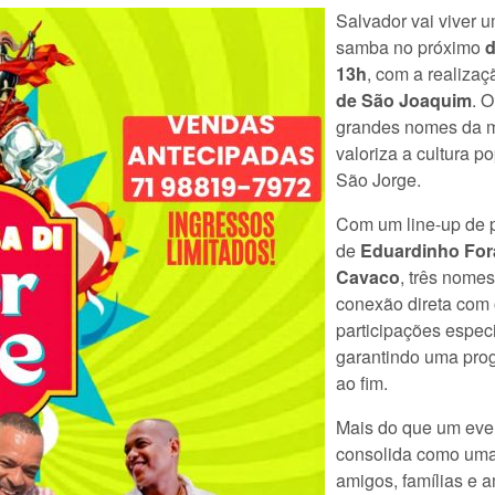
Salvador vai viver u
samba no próximo
d
13h
, com a realiza
de São Joaquim
. 
grandes nomes da m
valoriza a cultura p
São Jorge.
Com um line-up de p
de
Eduardinho Fora
Cavaco
, três nomes
conexão direta com 
participações espec
garantindo uma prog
ao fim.
Mais do que um eve
consolida como uma 
amigos, famílias e