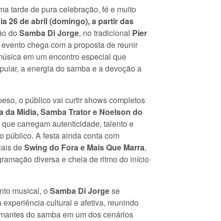
ma tarde de pura celebração, fé e muito
ia 26 de abril (domingo), a partir das
ção do
Samba Di Jorge
, no tradicional
Píer
O evento chega com a proposta de reunir
úsica em um encontro especial que
opular, a energia do samba e a devoção a
eso, o público vai curtir shows completos
 da Mídia, Samba Trator e Noelson do
 que carregam autenticidade, talento e
o público. A festa ainda conta com
iais de
Swing do Fora e Mais Que Marra
,
ramação diversa e cheia de ritmo do início
nto musical, o
Samba Di Jorge
se
experiência cultural e afetiva, reunindo
 amantes do samba em um dos cenários