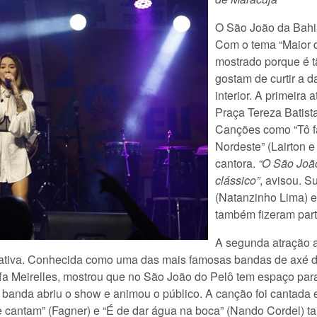
O São João da Bahia
Com o tema “Maior q
mostrado porque é t
gostam de curtir a d
interior. A primeira
Praça Tereza Batista
Canções como “Tô fa
Nordeste” (Lairton e
cantora.
“O São João
clássico”
, avisou. 
(Natanzinho Lima) e
também fizeram parte
A segunda atração a
Nativa. Conhecida como uma das mais famosas bandas de axé d
fa Meirelles, mostrou que no São João do Pelô tem espaço para
 banda abriu o show e animou o público. A canção foi cantada 
e cantam” (Fagner) e “É de dar água na boca” (Nando Cordel) 