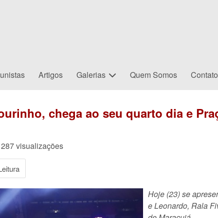
unistas
Artigos
Galerias
Quem Somos
Contat
urinho, chega ao seu quarto dia e Praç
287 visualizações
eitura
Hoje (23) se aprese
e Leonardo, Rala Fi
de Maracujá