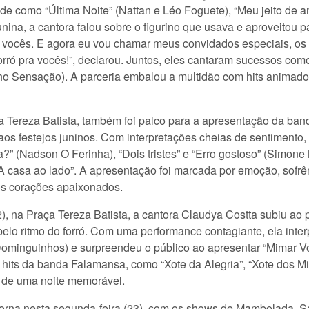
de como “Última Noite” (Nattan e Léo Foguete), “Meu jeito de a
junina, a cantora falou sobre o figurino que usava e aproveitou 
a vocês. E agora eu vou chamar meus convidados especiais, o
rró pra vocês!”, declarou. Juntos, eles cantaram sucessos com
ynho Sensação). A parceria embalou a multidão com hits anima
a Tereza Batista, também foi palco para a apresentação da ban
aos festejos juninos. Com interpretações cheias de sentimento
 (Nadson O Ferinha), “Dois tristes” e “Erro gostoso” (Simone
casa ao lado”. A apresentação foi marcada por emoção, sofrê
os corações apaixonados.
 na Praça Tereza Batista, a cantora Claudya Costta subiu ao 
pelo ritmo do forró. Com uma performance contagiante, ela int
Dominguinhos) e surpreendeu o público ao apresentar “Mimar 
hits da banda Falamansa, como “Xote da Alegria”, “Xote dos Mil
o de uma noite memorável.
orna nesta segunda-feira (23), com os shows de Mambolada, Sa