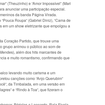
mar” (Theuzinho) e “Amor Impossível” (Mari
para anunciar uma participação especial.
s meninos da banda Página Virada.
o “Pouca Roupa” (Gabriel Diniz), “Cama de
dos em um show eletrizante que empolgou a
da Coração Partido, que trouxe uma
, o grupo animou o público ao som de
 Mendes), além dos hits marcantes de
ncia e muito romantismo, confirmando que
palco levando muito carisma e um
erpretou canções como “Anjo Querubim”
Você”, da Timbalada, em uma versão em
agres” e “Rindo à Toa”, que fizeram o
borear, Péricles e Leonardo, Rala Fivela,