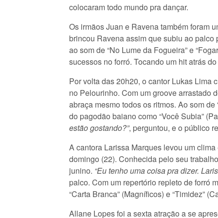
colocaram todo mundo pra dançar.
Os irmãos Juan e Ravena também foram uma
brincou Ravena assim que subiu ao palco po
ao som de “No Lume da Fogueira” e “Foga
sucessos no forró. Tocando um hit atrás do
Por volta das 20h20, o cantor Lukas Lima c
no Pelourinho. Com um groove arrastado do
abraça mesmo todos os ritmos. Ao som de “
do pagodão baiano como “Você Subia” (Papa
estão gostando?”
, perguntou, e o público
A cantora Larissa Marques levou um clima 
domingo (22). Conhecida pelo seu trabalho
junino.
“Eu tenho uma coisa pra dizer. Lari
palco. Com um repertório repleto de forró 
“Carta Branca” (Magníficos) e “Timidez” (C
Allane Lopes foi a sexta atração a se apre