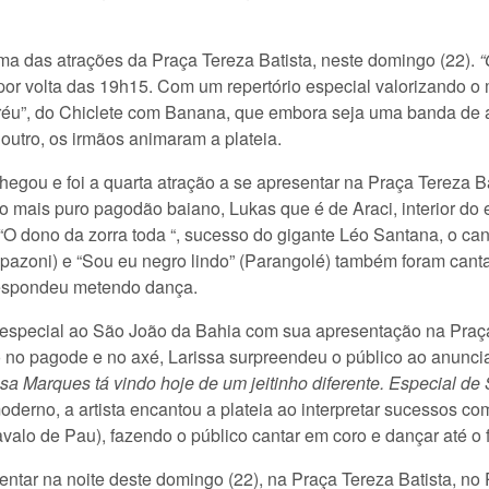
 das atrações da Praça Tereza Batista, neste domingo (22).
“
r volta das 19h15. Com um repertório especial valorizando o m
réu”, do Chiclete com Banana, que embora seja uma banda de 
 outro, os irmãos animaram a plateia.
hegou e foi a quarta atração a se apresentar na Praça Tereza B
 mais puro pagodão baiano, Lukas que é de Araci, interior do
O dono da zorra toda “, sucesso do gigante Léo Santana, o can
zoni) e “Sou eu negro lindo” (Parangolé) também foram cantad
 respondeu metendo dança.
especial ao São João da Bahia com sua apresentação na Praça 
 no pagode e no axé, Larissa surpreendeu o público ao anuncia
ssa Marques tá vindo hoje de um jeitinho diferente. Especial de
moderno, a artista encantou a plateia ao interpretar sucessos 
avalo de Pau), fazendo o público cantar em coro e dançar até o
sentar na noite deste domingo (22), na Praça Tereza Batista, no