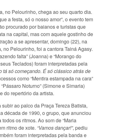
, no Pelourinho, chega ao seu quarto dia.
ue a festa, só o nosso amor”, o evento tem
ão procurado por baianos e turistas que
ata na capital, mas com aquele gostinho de
 atração a se apresentar, domingo (22), na
, no Pelourinho, foi a cantora Tainá Agasy.
zendo falta” (Joanna) e “Morango do
 seus Teclados) foram interpretadas pela
 tá só começando. É só clássico atrás de
Sucessos como “Mentira estampada na cara”
 “Pássaro Noturno” (Simone e Simaria)
 do repertório da artista.
 subir ao palco da Praça Tereza Batista,
a década de 1990, o grupo, que anunciou
 todos os ritmos. Ao som de “Maria
em ritmo de xote.
“Vamos dançar!”
, pediu
também foram interpretadas pela banda e