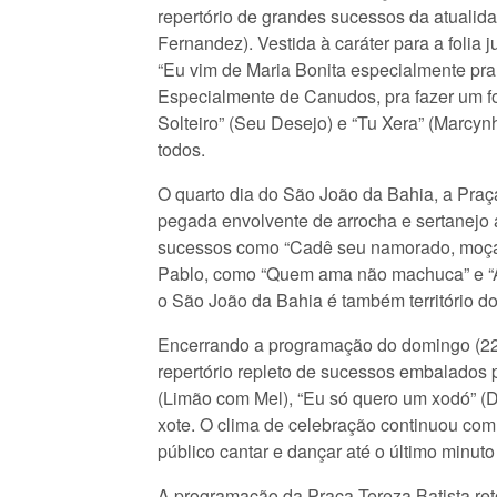
repertório de grandes sucessos da atualida
Fernandez). Vestida à caráter para a folia 
“Eu vim de Maria Bonita especialmente pr
Especialmente de Canudos, pra fazer um fo
Solteiro” (Seu Desejo) e “Tu Xera” (Marc
todos.
O quarto dia do São João da Bahia, a Praç
pegada envolvente de arrocha e sertanejo 
sucessos como “Cadê seu namorado, moça?”
Pablo, como “Quem ama não machuca” e “A 
o São João da Bahia é também território d
Encerrando a programação do domingo (22),
repertório repleto de sucessos embalados 
(Limão com Mel), “Eu só quero um xodó” (
xote. O clima de celebração continuou com 
público cantar e dançar até o último minut
A programação da Praça Tereza Batista ret