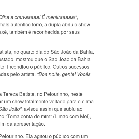
Olha a chuvaaaaa! É mentiraaaaa!”
,
ais autêntico forró, a dupla abriu o show
axé, também é reconhecida por seus
atista, no quarto dia do São João da Bahia,
 estado, mostrou que o São João da Bahia
tor incendiou o público. Outros sucessos
as pelo artista.
“Boa noite, gente! Vocês
Tereza Batista, no Pelourinho, neste
r um show totalmente voltado para o clima
 São João”
, avisou assim que subiu ao
como “Toma conta de mim” (Limão com Mel),
 fim da apresentação.
 Pelourinho. Ela agitou o público com um