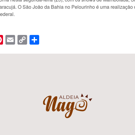
Maracujá. O São João da Bahia no Pelourinho é uma realização
ederal.
n
er
hreads
Pinterest
Email
Copy
Share
Link