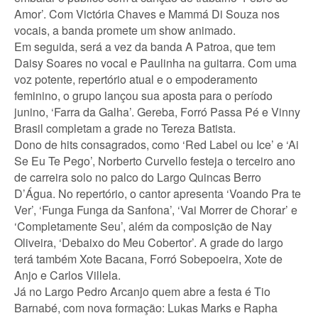
Amor’. Com Victória Chaves e Mammá Di Souza nos
vocais, a banda promete um show animado.
Em seguida, será a vez da banda A Patroa, que tem
Daisy Soares no vocal e Paulinha na guitarra. Com uma
voz potente, repertório atual e o empoderamento
feminino, o grupo lançou sua aposta para o período
junino, ‘Farra da Galha’. Gereba, Forró Passa Pé e Vinny
Brasil completam a grade no Tereza Batista.
Dono de hits consagrados, como ‘Red Label ou Ice’ e ‘Ai
Se Eu Te Pego’, Norberto Curvello festeja o terceiro ano
de carreira solo no palco do Largo Quincas Berro
D’Água. No repertório, o cantor apresenta ‘Voando Pra te
Ver’, ‘Funga Funga da Sanfona’, ‘Vai Morrer de Chorar’ e
‘Completamente Seu’, além da composição de Nay
Oliveira, ‘Debaixo do Meu Cobertor’. A grade do largo
terá também Xote Bacana, Forró Sobepoeira, Xote de
Anjo e Carlos Villela.
Já no Largo Pedro Arcanjo quem abre a festa é Tio
Barnabé, com nova formação: Lukas Marks e Rapha