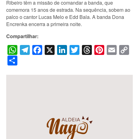
Ribeiro têm a missão de comandar a banda, que
comemora 15 anos de estrada. Na sequência, sobem ao
palco o cantor Lucas Melo e Edd Bala. A banda Dona
Encrenka encerra a primeira noite.
Compartilhar:
WhatsApp
Telegram
Facebook
X
LinkedIn
Twitter
Threads
Pintere
Emai
C
Li
Share