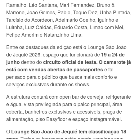
Ramalho, Léo Santana, Mari Fernandez, Bruno &
Marrone, João Gomes, Pablo, Toque Dez, Unha Pintada,
Tarcísio do Acordeon, Adelmário Coelho, Iguinho e
Lulinha, Luiz Caldas, Eduardo Costa, Limão com Mel,
Felipe Amorim e Natanzinho Lima.
Entre os destaques da edição está o Lounge São João
de Jequié 2026, espaço que funcionará de
19 a 24 de
junho
dentro do
circuito oficial da festa. O camarote já
está com vendas abertas de passaportes
e foi
pensado para o público que busca mais conforto e
serviços exclusivos durante os shows.
A estrutura contará com open bar de cerveja, refrigerante
e água, vista privilegiada para o palco principal, área
coberta, banheiros exclusivos e acessíveis, praça de
alimentação, piso Easyfloor e espaço instagramável.
O
Lounge São João de Jequié tem classificação 18
anos
. Todos os ingressos estão sendo vendidos com