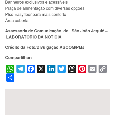
Banheiros exclusivos e acessíveis
Praça de alimentação com diversas opções
Piso Easyfloor para mais conforto
Área coberta
Assessoria de Comunicação do
São João Jequié –
LABORATÓRIO DA NOTÍCIA
Crédito da Foto/Divulgação ASCOM/PMJ
Compartilhar:
WhatsApp
Telegram
Facebook
X
LinkedIn
Twitter
Threads
Pintere
Emai
C
Li
Share