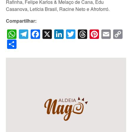
Rafinha, Felipe Karlos & Melaço de Cana, Edu
Casanova, Letícia Brasil, Racine Neto e Afroforró.
Compartilhar:
WhatsApp
Telegram
Facebook
X
LinkedIn
Twitter
Threads
Pintere
Emai
C
Li
Share