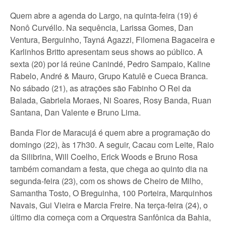
Quem abre a agenda do Largo, na quinta-feira (19) é
Nonô Curvéllo. Na sequência, Larissa Gomes, Dan
Ventura, Berguinho, Tayná Agazzi, Filomena Bagaceira e
Karlinhos Britto apresentam seus shows ao público. A
sexta (20) por lá reúne Canindé, Pedro Sampaio, Kaline
Rabelo, André & Mauro, Grupo Katulê e Cueca Branca.
No sábado (21), as atrações são Fabinho O Rei da
Balada, Gabriela Moraes, Ni Soares, Rosy Banda, Ruan
Santana, Dan Valente e Bruno Lima.
Banda Flor de Maracujá é quem abre a programação do
domingo (22), às 17h30. A seguir, Cacau com Leite, Raio
da Silibrina, Will Coelho, Erick Woods e Bruno Rosa
também comandam a festa, que chega ao quinto dia na
segunda-feira (23), com os shows de Cheiro de Milho,
Samantha Tosto, O Breguinha, 100 Porteira, Marquinhos
Navais, Gui Vieira e Marcia Freire. Na terça-feira (24), o
último dia começa com a Orquestra Sanfônica da Bahia,