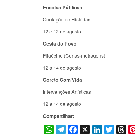
Escolas Públicas
Contação de Histórias
12 e 13 de agosto
Cesta do Povo
Fligêcine (Curtas-metragens)
12 a 14 de agosto
Coreto Com’Vida
Intervenções Artísticas
12 a 14 de agosto
Compartilhar:
WhatsApp
Telegram
Facebook
X
LinkedI
Twitt
T