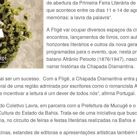
de abertura da Primeira Feira Literária 
que acontece entre os dias 11 e 14 de ago
memórias: a lavra da palavra”.
A Fligê vai ocupar diversos espaços da c
encontros, lançamentos de livros, com au
horizontes literários e outros da nova ge
programadas para o evento, que, nesta pr
baiano Afrânio Peixoto (1876/1947), nas
narrar histórias da Chapada Diamantina.
vai ser um sucesso. Com a Fligê, a Chapada Diamantina entra p
ral de uma região admirada por escritores como o romancista 
 incentivar a leitura é um dever de todos nós”, afirma Portugal.
 do Coletivo Lavra, em parceira com a Prefeitura de Mucugê e o I
ultura do Estado da Bahia. Trata-se de uma iniciativa que busc
o circuito de feiras e festas literárias realizadas na Bahia e 
ficinas, estandes de editoras e apresentações artísticas também