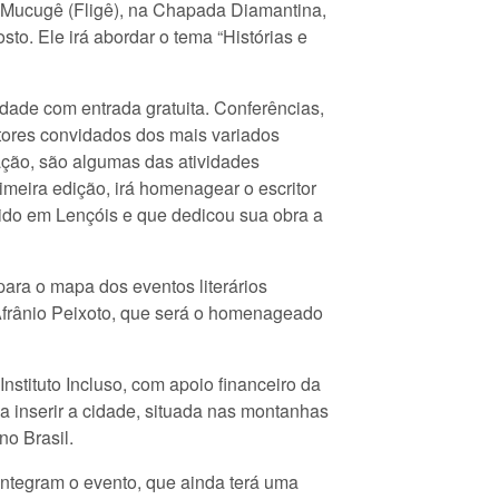
de Mucugê (Fligê), na Chapada Diamantina,
sto. Ele irá abordar o tema “Histórias e
idade com entrada gratuita. Conferências,
tores convidados dos mais variados
ração, são algumas das atividades
imeira edição, irá homenagear o escritor
cido em Lençóis e que dedicou sua obra a
ara o mapa dos eventos literários
Afrânio Peixoto, que será o homenageado
nstituto Incluso, com apoio financeiro da
a inserir a cidade, situada nas montanhas
no Brasil.
 integram o evento, que ainda terá uma