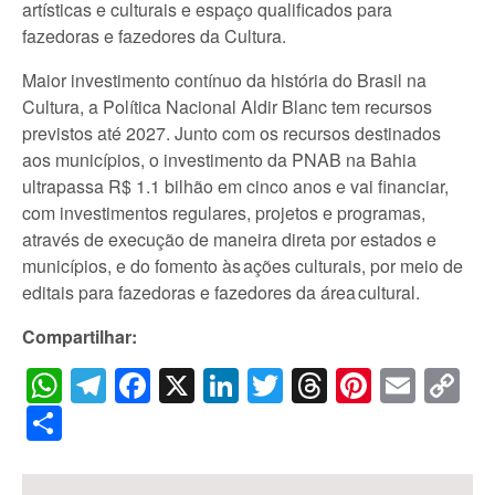
artísticas e culturais e espaço qualificados para
fazedoras e fazedores da Cultura.
Maior investimento contínuo da história do Brasil na
Cultura, a Política Nacional Aldir Blanc tem recursos
previstos até 2027. Junto com os recursos destinados
aos municípios, o investimento da PNAB na Bahia
ultrapassa R$ 1.1 bilhão em cinco anos e vai financiar,
com investimentos regulares, projetos e programas,
através de execução de maneira direta por estados e
municípios, e do fomento às ações culturais, por meio de
editais para fazedoras e fazedores da área cultural.
Compartilhar:
WhatsApp
Telegram
Facebook
X
LinkedIn
Twitter
Threads
Pintere
Emai
C
Li
Share