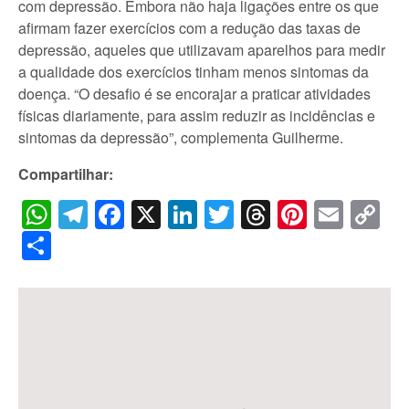
com depressão. Embora não haja ligações entre os que
afirmam fazer exercícios com a redução das taxas de
depressão, aqueles que utilizavam aparelhos para medir
a qualidade dos exercícios tinham menos sintomas da
doença. “O desafio é se encorajar a praticar atividades
físicas diariamente, para assim reduzir as incidências e
sintomas da depressão”, complementa Guilherme.
Compartilhar:
WhatsApp
Telegram
Facebook
X
LinkedIn
Twitter
Threads
Pintere
Emai
C
Li
Share