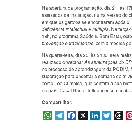
Na abertura da programação, dia 21, às 17
assistidos da Instituição, numa versão do 
em que os garotos se encontraram após o i
deficiência intelectual e múltipla
. Na terça-
18h, no programa Saúde & Bem Estar, exibid
prevenção e tratamentos
, com a médica ge
Na quarta-feira, dia 25, às 9h30, será real
realizado o webinar
As atualizações do BP
no processo de aprendizagem da PCDIM, às 1
superação para encerrar a semana de ativ
como Léo Olímpico, que contará a sua his
no país, Cacai Bauer, influencer com mais 
Compartilhar:
WhatsApp
Telegram
Facebook
X
LinkedI
Twitt
T