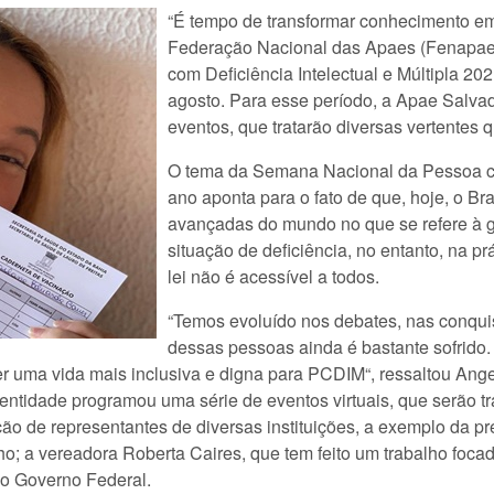
“É tempo de transformar conhecimento em 
Federação Nacional das Apaes (Fenapae
com Deficiência Intelectual e Múltipla 20
agosto. Para esse período, a Apae Salv
eventos, que tratarão diversas vertentes
O tema da Semana Nacional da Pessoa com
ano aponta para o fato de que, hoje, o Br
avançadas do mundo no que se refere à g
situação de deficiência, no entanto, na pr
lei não é acessível a todos.
“Temos evoluído nos debates, nas conquis
dessas pessoas ainda é bastante sofrido
ecer uma vida mais inclusiva e digna para PCDIM“, ressaltou Ang
entidade programou uma série de eventos virtuais, que serão tr
ção de representantes de diversas instituições, a exemplo da 
; a vereadora Roberta Caires, que tem feito um trabalho focad
do Governo Federal.