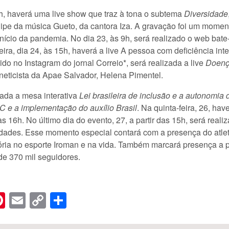
h, haverá uma live show que traz à tona o subtema
Diversidade
clipe da música Gueto, da cantora Iza. A gravação foi um moment
nício da pandemia. No dia 23, às 9h, será realizado o web bat
feira, dia 24, às 15h, haverá a live A pessoa com deficiência intel
o no Instagram do jornal Correio*, será realizada a live
Doença
neticista da Apae Salvador, Helena Pimentel.
izada a mesa interativa
Lei brasileira de inclusão e a autonomi
C e a implementação do auxílio Brasil
. Na quinta-feira, 26, ha
6h. No último dia do evento, 27, a partir das 15h, será realiza
idades. Esse momento especial contará com a presença do atle
tória no esporte Iroman e na vida. Também marcará presença a
de 370 mil seguidores.
n
er
hreads
Pinterest
Email
Copy
Share
Link