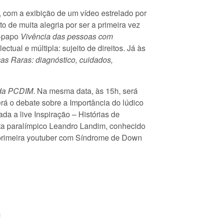
, com a exibição de um vídeo estrelado por
o de muita alegria por ser a primeira vez
e-papo
Vivência das pessoas com
ectual e múltipla: sujeito de direitos. Já às
s Raras: diagnóstico, cuidados,
a da PCDIM
. Na mesma data, às 15h, será
verá o debate sobre a Importância do lúdico
da a live Inspiração – Histórias de
ta paralímpico Leandro Landim, conhecido
 primeira youtuber com Síndrome de Down