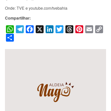
Onde: TVE e youtube.com/tvebahia
Compartilhar:
WhatsApp
Telegram
Facebook
X
LinkedIn
Twitter
Threads
Pintere
Emai
C
Li
Share