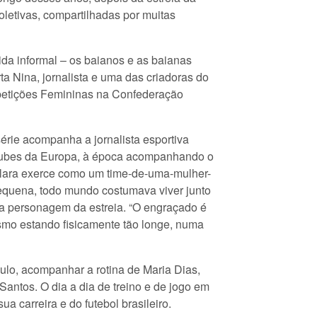
oletivas, compartilhadas por muitas
ida informal – os baianos e as baianas
a Nina, jornalista e uma das criadoras do
ompetições Femininas na Confederação
 série acompanha a jornalista esportiva
clubes da Europa, à época acompanhando o
 Clara exerce como um time-de-uma-mulher-
 pequena, todo mundo costumava viver junto
 a personagem da estreia. “O engraçado é
esmo estando fisicamente tão longe, numa
lo, acompanhar a rotina de Maria Dias,
Santos. O dia a dia de treino e de jogo em
a carreira e do futebol brasileiro.