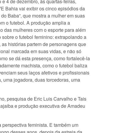
 e 4 de dezembro, às quartas-feiras,
E Bahia vai exibir os cinco episódios da
 do Baba”, que mostra a mulher em suas
om o futebol. A produção amplia a
ão das mulheres com o esporte para além
 sobre o futebol feminino: extrapolando a
, as histórias partem de personagens que
ional marcada em suas vidas, e não só
mo se dá esta presença, como fortalecê-la
damente machista, como o futebol baliza
enciam seus laços afetivos e profissionais
ta, uma jogadora, duas torcedoras, uma
ho, pesquisa de Eric Luis Carvalho e Tais
 Cajaiba e produção executiva de Amadeu
ma perspectiva feminista. E também um
longo desses anos, depois da estreia da