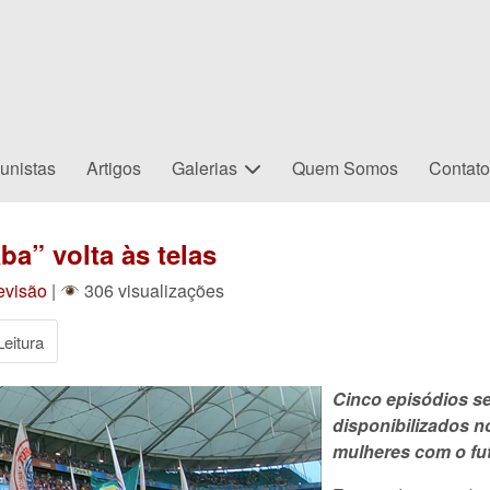
unistas
Artigos
Galerias
Quem Somos
Contat
ba” volta às telas
evisão
|
306 visualizações
eitura
Cinco episódios se
disponibilizados n
mulheres com o fu