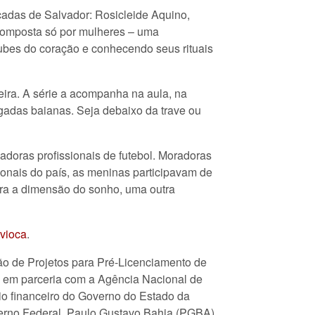
cadas de Salvador: Rosicleide Aquino,
a composta só por mulheres – uma
ubes do coração e conhecendo seus rituais
ira. A série a acompanha na aula, na
adas baianas. Seja debaixo da trave ou
adoras profissionais de futebol. Moradoras
ionais do país, as meninas participavam de
para a dimensão do sonho, uma outra
vioca
.
ção de Projetos para Pré-Licenciamento de
) em parceria com a Agência Nacional de
io financeiro do Governo do Estado da
overno Federal. Paulo Gustavo Bahia (PGBA)