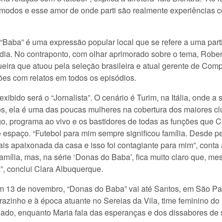
cômodos e esse amor de onde parti são realmente experiências c
e “Baba” é uma expressão popular local que se refere a uma part
ia. No contraponto, com olhar aprimorado sobre o tema, Robert
agueira que atuou pela seleção brasileira e atual gerente de C
ões com relatos em todos os episódios.
xibido será o “Jornalista”. O cenário é Turim, na Itália, onde a
os, ela é uma das poucas mulheres na cobertura dos maiores 
ogo, programa ao vivo e os bastidores de todas as funções que
 e espaço. “Futebol para mim sempre significou família. Desde
ais apaixonada da casa e isso foi contagiante para mim”, conta
amília, mas, na série ‘Donas do Baba’, fica muito claro que, m
sa”, conclui Clara Albuquerque.
m 13 de novembro, “Donas do Baba” vai até Santos, em São Pau
azinho e à época atuante no Sereias da Vila, time feminino do 
lado, enquanto Maria fala das esperanças e dos dissabores de su