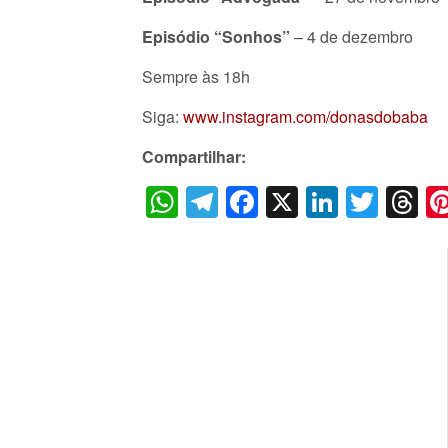
Episódio “Sonhos”
– 4 de dezembro
Sempre às 18h
Siga:
www.instagram.com/donasdobaba
Compartilhar:
WhatsApp
Telegram
Facebook
X
LinkedI
Twitt
T