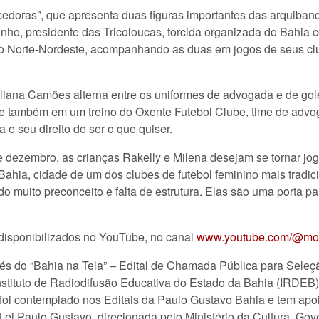
cedoras”, que apresenta duas figuras importantes das arquiban
utinho, presidente das Tricoloucas, torcida organizada do Bahi
 do Norte-Nordeste, acompanhando as duas em jogos de seus cl
iana Camões alterna entre os uniformes de advogada e de gole
 também em um treino do Oxente Futebol Clube, time de advog
a e seu direito de ser o que quiser.
e dezembro, as crianças Rakelly e Milena desejam se tornar jog
Bahia, cidade de um dos clubes de futebol feminino mais tradic
ndo muito preconceito e falta de estrutura. Elas são uma porta 
disponibilizados no YouTube, no canal
www.youtube.com/@mo
avés do “Bahia na Tela” – Edital de Chamada Pública para Sele
nstituto de Radiodifusão Educativa do Estado da Bahia (IRDEB
o foi contemplado nos Editais da Paulo Gustavo Bahia e tem apo
a Lei Paulo Gustavo, direcionada pelo Ministério da Cultura, G