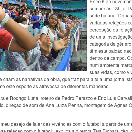
Entre 6 de novembro
sempre às 18h, a TV
série baiana “Donas
variadas relações c
percepção da relaç
de uma investigação
categoria de gênero
têm esta paixão nac
dentro de campo. Co
num ambiente marca
suas vidas, como viv
criam as narrativas da obra, que traz para a tela uma jornalis
mo este esporte as atravessa de diferentes maneiras.
a e Rodrigo Luna, roteiro de Pedro Perazzo e Eric Luis Carval
scado, direção de som de Ana Luiza Penna, montagem de Agnes
o meu desejo de falar das vivências com o futebol a partir de u
a relação com o futebol”, explica a diretora Tais Bichara. “Ao 