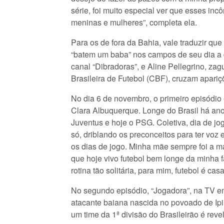
série, foi muito especial ver que esses in
meninas e mulheres”, completa ela.
Para os de fora da Bahia, vale traduzir qu
“batem um baba” nos campos de seu dia a d
canal “Dibradoras”, e Aline Pellegrino, z
Brasileira de Futebol (CBF), cruzam apariç
No dia 6 de novembro, o primeiro episódio e
Clara Albuquerque. Longe do Brasil há an
Juventus e hoje o PSG. Coletiva, dia de j
só, driblando os preconceitos para ter voz
os dias de jogo. Minha mãe sempre foi a m
que hoje vivo futebol bem longe da minha f
rotina tão solitária, para mim, futebol é ca
No segundo episódio, “Jogadora”, na TV e
atacante baiana nascida no povoado de Ipir
um time da 1ª divisão do Brasileirão é reve