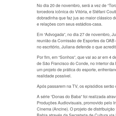
No dia 20 de novembro, será a vez de “Tor
torcedora icônica do Vitória, e Stéfani Co
dobradinha que faz jus ao maior clássico
e relações com seus estádios-casa.
Em “Advogada”, no dia 27 de novembro, Jul
reunião da Comissão de Esportes da OAB e
no escritório, Juliana defende o que acredit
Por fim, em “Sonhos”, que vai ao ar em 4 d
de São Francisco do Conde, no interior da 
um projeto de prática do esporte, enfrenta
realidade possível.
Após passarem na TV, os episódios serão 
A série “Donas do Baba” foi realizada atr
Produções Audiovisuais, promovido pelo I
Cinema (Ancine). O projeto de distribuiçã
Bahia através da Secretaria de Cultura vi