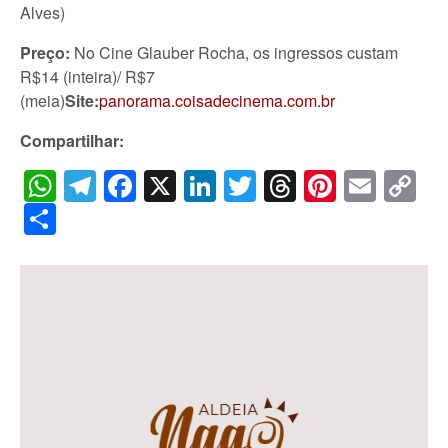
Alves)
Preço:
No Cine Glauber Rocha, os ingressos custam
R$14 (inteira)/ R$7
(meia)
Site:
panorama.coisadecinema.com.br
Compartilhar:
WhatsApp
Telegram
Facebook
X
LinkedIn
Twitter
Threads
Pintere
Emai
C
Li
Share