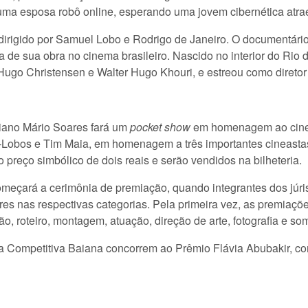
 uma esposa robô online, esperando uma jovem cibernética atr
 dirigido por Samuel Lobo e Rodrigo de Janeiro. O documentário
cia de sua obra no cinema brasileiro. Nascido no interior do Rio 
ugo Christensen e Walter Hugo Khouri, e estreou como diretor
aiano Mário Soares fará um
pocket show
em homenagem ao cinema
a-Lobos e Tim Maia, em homenagem a três importantes cineasta
o preço simbólico de dois reais e serão vendidos na bilheteria.
meçará a cerimônia de premiação, quando integrantes dos júris 
es nas respectivas categorias. Pela primeira vez, as premiaçõ
o, roteiro, montagem, atuação, direção de arte, fotografia e so
a Competitiva Baiana concorrem ao Prêmio Flávia Abubakir, co