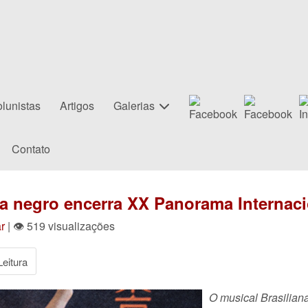
lunistas
Artigos
Galerias
Contato
a negro encerra XX Panorama Internac
r
| 👁 519 visualizações
eitura
O musical Brasiliana,