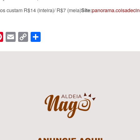
s custam R$14 (inteira)/ R$7 (meia)
Site:
panorama.coisadeci
n
er
hreads
Pinterest
Email
Copy
Share
Link