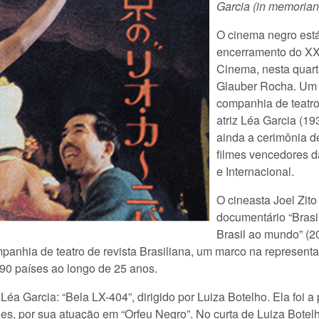
Garcia
(in memorian)
O cinema negro est
encerramento do XX
Cinema, nesta quarta
Glauber Rocha. Um 
companhia de teatro 
atriz Léa Garcia (19
ainda a cerimônia 
filmes vencedores d
e Internacional.
O cineasta Joel Zito
documentário “Brasi
Brasil ao mundo” (20
ompanhia de teatro de revista Brasiliana, um marco na represent
e 90 países ao longo de 25 anos.
 Léa Garcia: “Bela LX-404”, dirigido por Luiza Botelho. Ela foi a 
es, por sua atuação em “Orfeu Negro”. No curta de Luiza Botelho