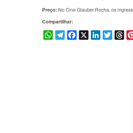
Preço:
No Cine Glauber Rocha, os ingresso
Compartilhar:
WhatsApp
Telegram
Facebook
X
LinkedI
Twitt
T