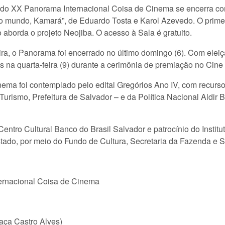
o do XX Panorama Internacional Coisa de Cinema se encerra c
ao mundo, Kamará”, de Eduardo Tosta e Karol Azevedo. O prime
borda o projeto Neojiba. O acesso à Sala é gratuito.
a, o Panorama foi encerrado no último domingo (6). Com elei
os na quarta-feira (9) durante a cerimônia de premiação no Cin
ema foi contemplado pelo edital Gregórios Ano IV, com recurso
 Turismo, Prefeitura de Salvador – e da Política Nacional Aldi
 Centro Cultural Banco do Brasil Salvador e patrocínio do Instit
tado, por meio do Fundo de Cultura, Secretaria da Fazenda e Se
ernacional Coisa de Cinema
aça Castro Alves)