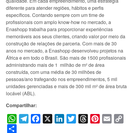
qualidade. Em cada empreendimento, uma estratégia
diferente para atender regiões, hábitos e perfis
específicos. Contando sempre com um time de
profissionais com amplo know-how no mercado, a
Enashopp trabalha para proporcionar experiências
memoráveis aos seus clientes, criando valor por meio da
construção de relações de parceria. Com mais de 30
anos no mercado, a Enashopp desenvolveu projetos na
África e em todo o Brasil. São mais de 1500 profissionais
administrando mais de 1 milhão de m² de área
construída, com uma média de 30 milhões de
pessoas/ano trafegando nos empreendimentos, 5 mil
unidades gerenciadas e mais de 300 mil m² de área bruta
locável (ABL).
Compartilhar:
WhatsApp
Telegram
Facebook
X
LinkedIn
Twitter
Threads
Pintere
Emai
C
Li
Share