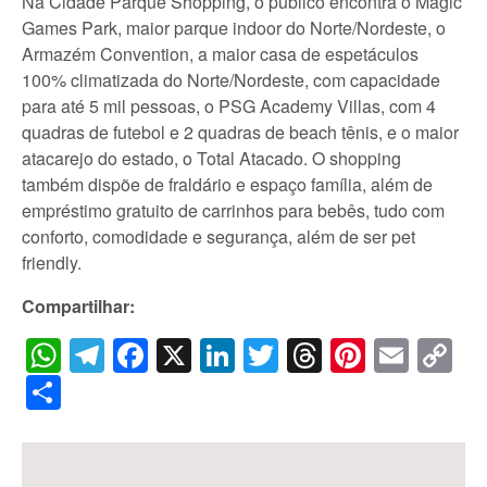
Na Cidade Parque Shopping, o público encontra o Magic
Games Park, maior parque indoor do Norte/Nordeste, o
Armazém Convention, a maior casa de espetáculos
100% climatizada do Norte/Nordeste, com capacidade
para até 5 mil pessoas, o PSG Academy Villas, com 4
quadras de futebol e 2 quadras de beach tênis, e o maior
atacarejo do estado, o Total Atacado. O shopping
também dispõe de fraldário e espaço família, além de
empréstimo gratuito de carrinhos para bebês, tudo com
conforto, comodidade e segurança, além de ser pet
friendly.
Compartilhar:
WhatsApp
Telegram
Facebook
X
LinkedIn
Twitter
Threads
Pintere
Emai
C
Li
Share