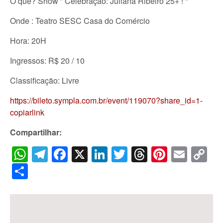
O que? Show ” Celebração: Juliana Ribeiro 25+ ! “
Onde : Teatro SESC Casa do Comércio
Hora: 20H
Ingressos: R$ 20 / 10
Classificação: Livre
https://bileto.sympla.com.br/event/119070?share_id=1-
copiarlink
Compartilhar:
WhatsApp
Telegram
Facebook
X
LinkedIn
Twitter
Threads
Pintere
Emai
C
Li
Share