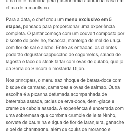
uma noite marcada pela gastronomia autoral da casa em
clima de romantismo.
Para a data, o chef criou um
menu exclusivo em 5
etapas
, pensado para proporcionar uma experiência
completa. O jantar começa com um couvert composto por
biscoito de polvilho, focaccia, manteiga de mel de uruçu
com flor de sal e aliche. Entre as entradas, os clientes
poderão degustar cappuccino de cogumelos, salada de
lagosta e taco de steak tartar com ovas de quiabo, queijo
da Serra do Sincorá e mostarda Dijon.
Nos principais, o menu traz nhoque de batata-doce com
bisque de camarão, camarões e ovas de salmão. Outra
escolha é a picanha defumada acompanhada de
beterraba assada, picles de erva-doce, demi-glace e
creme de cebola assada. A experiência é encerrada com
uma sobremesa que combina crumble de leite Ninho,
sorvete de baunilha e água de flor de laranjeira, ganache
e gel de champagne, além de coulis de morango e