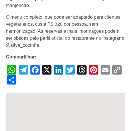
manjericão.
O menu completo, que pode ser adaptado para clientes
vegetarianos, custa R$ 320 por pessoa, sem
harmonização. As reservas e mais informações podem
ser obtidas pelo perfil oficial do restaurante no Instagram:
@silva_cozinha.
Compartilhar:
WhatsApp
Telegram
Facebook
X
LinkedIn
Twitter
Threads
Pintere
Emai
C
Li
Share