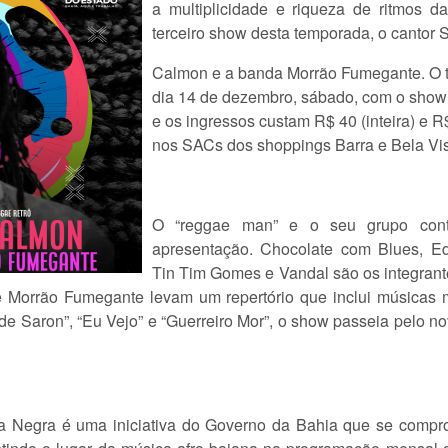
a multiplicidade e riqueza de ritmos d
terceiro show desta temporada, o cantor 
Calmon e a banda Morrão Fumegante. O tim
dia 14 de dezembro, sábado, com o show
e os ingressos custam R$ 40 (inteira) e R
nos SACs dos shoppings Barra e Bela Vis
O “reggae man” e o seu grupo con
apresentação. Chocolate com Blues, E
Tin Tim Gomes e Vandal são os integrante
 Morrão Fumegante levam um repertório que inclui músicas m
e Saron”, “Eu Vejo” e “Guerreiro Mor”, o show passeia pelo n
Negra é uma iniciativa do Governo da Bahia que se comprom