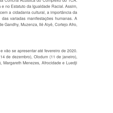
l da Concha Acústica do Complexo do TCA.
a e no Estatuto da Igualdade Racial. Assim,
cem a cidadania cultural, a importância da
ão das variadas manifestações humanas. A
de Gandhy, Muzenza, Ilê Aiyê, Cortejo Afro,
 e vão se apresentar até fevereiro de 2020.
4 de dezembro), Olodum (11 de janeiro),
o), Margareth Menezes, Afrocidade e Luedji