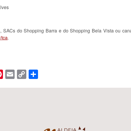
lves
es, SACs do Shopping Barra e do Shopping Bela Vista ou can
/tca
.
n
er
hreads
Pinterest
Email
Copy
Share
Link