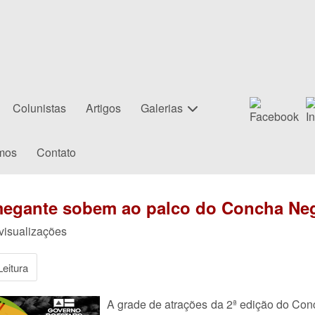
Colunistas
Artigos
Galerias
mos
Contato
megante sobem ao palco do Concha Ne
 visualizações
eitura
A grade de atrações da 2ª edição do Co