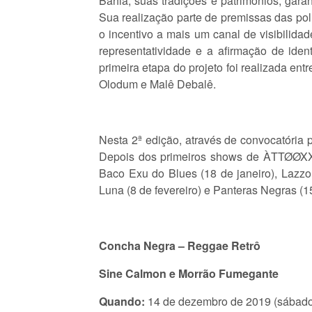
Bahia, suas tradições e patrimônios, ga
Sua realização parte de premissas das polí
o incentivo a mais um canal de visibilida
representatividade e a afirmação de ide
primeira etapa do projeto foi realizada en
Olodum e Malê Debalê.
Nesta 2ª edição, através de convocatória p
Depois dos primeiros shows de ÀTTØØXXÁ
Baco Exu do Blues (18 de janeiro), Lazzo 
Luna (8 de fevereiro) e Panteras Negras (15
Concha
Negra
–
Reggae
Retrô
Sine
Calmon
e
Morrão
Fumegante
Quando:
14 de dezembro de 2019 (sábado