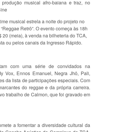
a produção musical afro-baiana e traz, no
Sine
e musical estrela a noite do projeto no
 “Reggae Retrô”. O evento começa às 18h
$ 20 (meia), à venda na bilheteria do TCA,
ta ou pelos canais da Ingresso Rápido.
tam com uma série de convidados na
dy Vox, Ennos Emanuel, Negra Jhô, Pali,
s da lista de participações especiais. Com
arcantes do reggae e da própria carreira.
ovo trabalho de Calmon, que foi gravado em
ete a fomentar a diversidade cultural da