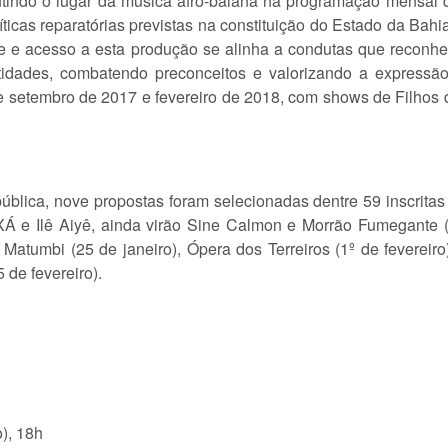
rantindo o lugar da música afro-baiana na programação mensa
ticas reparatórias previstas na constituição do Estado da Bahi
de e acesso a esta produção se alinha a condutas que reconhe
ntidades, combatendo preconceitos e valorizando a express
tre setembro de 2017 e fevereiro de 2018, com shows de Filhos 
ública, nove propostas foram selecionadas dentre 59 inscritas
 e Ilê Aiyê, ainda virão Sine Calmon e Morrão Fumegante (1
Matumbi (25 de janeiro), Ópera dos Terreiros (1º de fevereir
 de fevereiro).
), 18h