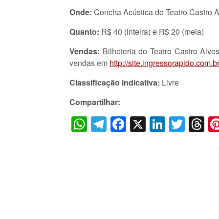
Onde:
Concha Acústica do Teatro Castro A
Quanto:
R$ 40 (inteira) e R$ 20 (meia)
Vendas:
Bilheteria do Teatro Castro Alv
vendas em
http://site.ingressorapido.com.br
Classificação
indicativa:
Livre
Compartilhar:
WhatsApp
Telegram
Facebook
X
LinkedI
Twitt
T