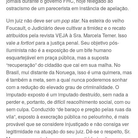
jornais durante o governo FHC, hoje relegado ao
ostracismo de um parecerista em instância de apelação.
Um juiz não deve ser um
pop star
. Na esteira do velho
Foucault, o Judiciário deve cultivar a timidez e o recato
atribuídos pela revista VEJA à Sra. Marcela Temer. Isso
vale
a fortiori
para a justiça penal. Seu objetivo pós-
iluminista não é a exposição de um bife humano
esquartejável em praça pública, mas a suposta
“recuperação” do cidadão que cai em sua malha. No
Brasil, mui distante da Noruega, isso é uma quimera, mas
é também a meta, sem a qual nunca poderemos sonhar
com a redução do elevado grau de criminalidade. O
imputado exposto é um imputado destruído, sem nada a
perder e, portanto, de difícil reacolhimento social, com ou
sem culpa. Conduzido “de baraço e pregão pelas ruas da
vila”, exposto à execração pública no pelourinho, é mais
provável que se considere injustiçado e não consiga ver
legitimidade na atuação do seu juiz. Dê-se o respeito, Sr.