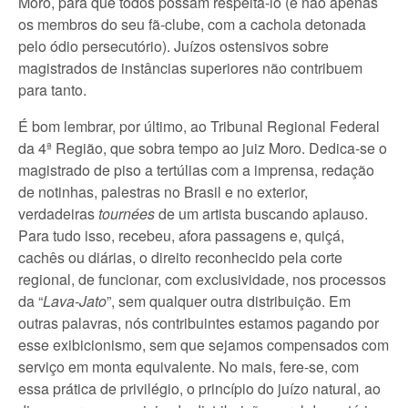
Moro, para que todos possam respeitá-lo (e não apenas
os membros do seu fã-clube, com a cachola detonada
pelo ódio persecutório). Juízos ostensivos sobre
magistrados de instâncias superiores não contribuem
para tanto.
É bom lembrar, por último, ao Tribunal Regional Federal
da 4ª Região, que sobra tempo ao juiz Moro. Dedica-se o
magistrado de piso a tertúlias com a imprensa, redação
de notinhas, palestras no Brasil e no exterior,
verdadeiras
tournées
de um artista buscando aplauso.
Para tudo isso, recebeu, afora passagens e, quiçá,
cachês ou diárias, o direito reconhecido pela corte
regional, de funcionar, com exclusividade, nos processos
da “
Lava-Jato
”, sem qualquer outra distribuição. Em
outras palavras, nós contribuintes estamos pagando por
esse exibicionismo, sem que sejamos compensados com
serviço em monta equivalente. No mais, fere-se, com
essa prática de privilégio, o princípio do juízo natural, ao