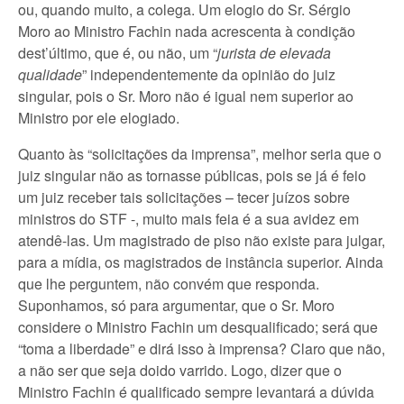
ou, quando muito, a colega. Um elogio do Sr. Sérgio
Moro ao Ministro Fachin nada acrescenta à condição
dest’último, que é, ou não, um “
jurista de elevada
qualidade
” independentemente da opinião do juiz
singular, pois o Sr. Moro não é igual nem superior ao
Ministro por ele elogiado.
Quanto às “solicitações da imprensa”, melhor seria que o
juiz singular não as tornasse públicas, pois se já é feio
um juiz receber tais solicitações – tecer juízos sobre
ministros do STF -, muito mais feia é a sua avidez em
atendê-las. Um magistrado de piso não existe para julgar,
para a mídia, os magistrados de instância superior. Ainda
que lhe perguntem, não convém que responda.
Suponhamos, só para argumentar, que o Sr. Moro
considere o Ministro Fachin um desqualificado; será que
“toma a liberdade” e dirá isso à imprensa? Claro que não,
a não ser que seja doido varrido. Logo, dizer que o
Ministro Fachin é qualificado sempre levantará a dúvida