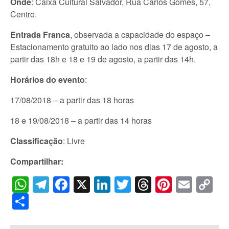
Onde
: Caixa Cultural Salvador, Rua Carlos Gomes, 57,
Centro.
Entrada Franca
, observada a capacidade do espaço –
Estacionamento gratuito ao lado nos dias 17 de agosto, a
partir das 18h e 18 e 19 de agosto, a partir das 14h.
Horários do evento
:
17/08/2018 – a partir das 18 horas
18 e 19/08/2018 – a partir das 14 horas
Classificação
: Livre
Compartilhar:
WhatsApp
Telegram
Facebook
X
LinkedIn
Twitter
Threads
Pintere
Emai
C
Li
Share