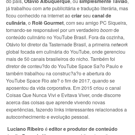
do país,
Otávio Albuquerque
, ou
simplesmente Tavião
,
já trabalhou com arte publicitária e tradução literária, mas
ficou conhecido na internet ao
criar
seu
canal de
culinária
, o
Rolê Gourmet
, com seu amigo PC Siqueira,
tornando-se responsável por um verdadeiro
boom
de
conteúdo culinário no YouTube Brasil. Fora da cozinha,
Otávio foi diretor da Tastemade Brasil, a primeira
network
global focada em culinária do YouTube, onde gerenciou
mais de 50 canais brasileiros do nicho. Também foi
diretor de conteu?do do YouTube Space Sa?o Paulo e
também trabalhou na construc?a?o e abertura do
YouTube Space Rio ate? o fim de 2017, quando se
aposentou da vida corporativa. Em 2015 criou o canal
Coisas Que Nunca Vivi e Evitava Viver, onde discorre
acerca das coisas que aprende vivendo novas
experiências, fazendo links interessantes relacionados a
autoconhecimento e evolução pessoal.
Luciano Ribeiro
é
editor e produtor de conteúdo