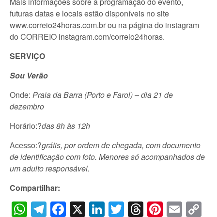
Mais informações sobre a programação do evento,
futuras datas e locais estão disponíveis no site
www.correio24horas.com.br ou na página do instagram
do CORREIO instagram.com/correio24horas.
SERVIÇO
Sou Verão
Onde:
Praia da Barra (Porto e Farol) – dia 21 de
dezembro
Horário:?
das 8h às 12h
Acesso:?
grátis, por ordem de chegada, com documento
de identificação com foto. Menores só acompanhados de
um adulto responsável.
Compartilhar:
WhatsApp
Telegram
Facebook
X
LinkedIn
Twitter
Threads
Pintere
Emai
C