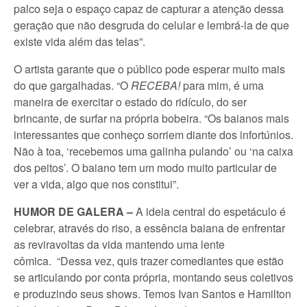
palco seja o espaço capaz de capturar a atenção dessa
geração que não desgruda do celular e lembrá-la de que
existe vida além das telas”.
O artista garante que o público pode esperar muito mais
do que gargalhadas. “O
RECEBA!
para mim, é uma
maneira de exercitar o estado do ridículo, do ser
brincante, de surfar na própria bobeira. “Os baianos mais
interessantes que conheço sorriem diante dos infortúnios.
Não à toa, ‘recebemos uma galinha pulando’ ou ‘na caixa
dos peitos’. O baiano tem um modo muito particular de
ver a vida, algo que nos constitui”.
HUMOR DE GALERA –
A ideia central do espetáculo é
celebrar, através do riso, a essência baiana de enfrentar
as reviravoltas da vida mantendo uma lente
cômica. “Dessa vez, quis trazer comediantes que estão
se articulando por conta própria, montando seus coletivos
e produzindo seus shows. Temos Ivan Santos e Hamilton