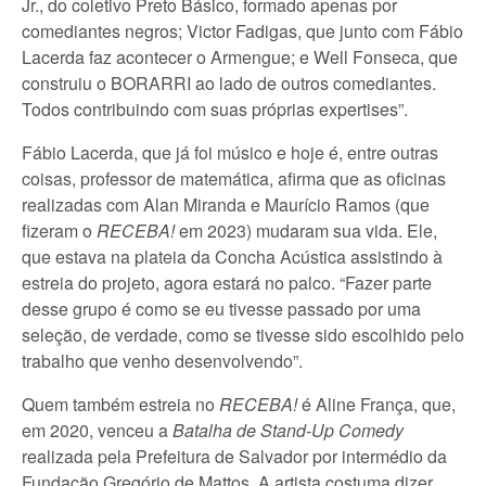
Jr., do coletivo Preto Básico, formado apenas por
comediantes negros; Victor Fadigas, que junto com Fábio
Lacerda faz acontecer o Armengue; e Well Fonseca, que
construiu o BORARRI ao lado de outros comediantes.
Todos contribuindo com suas próprias expertises”.
Fábio Lacerda, que já foi músico e hoje é, entre outras
coisas, professor de matemática, afirma que as oficinas
realizadas com Alan Miranda e Maurício Ramos (que
fizeram o
RECEBA!
em 2023) mudaram sua vida. Ele,
que estava na plateia da Concha Acústica assistindo à
estreia do projeto, agora estará no palco. “Fazer parte
desse grupo é como se eu tivesse passado por uma
seleção, de verdade, como se tivesse sido escolhido pelo
trabalho que venho desenvolvendo”.
Quem também estreia no
RECEBA!
é Aline França, que,
em 2020, venceu a
Batalha de Stand-Up Comedy
realizada pela Prefeitura de Salvador por intermédio da
Fundação Gregório de Mattos. A artista costuma dizer