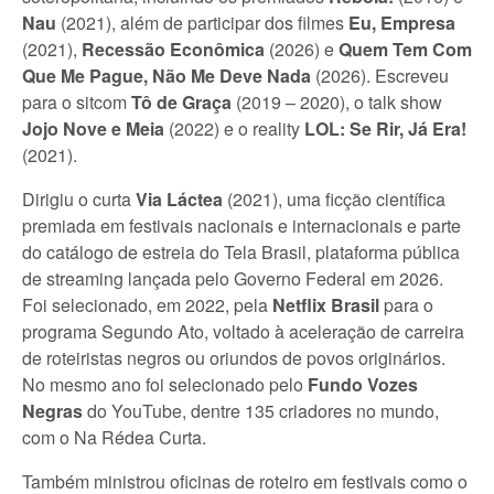
Nau
(2021), além de participar dos filmes
Eu, Empresa
(2021),
Recessão Econômica
(2026) e
Quem Tem Com
Que Me Pague, Não Me Deve Nada
(2026). Escreveu
para o sitcom
Tô de Graça
(2019 – 2020), o talk show
Jojo Nove e Meia
(2022) e o reality
LOL: Se Rir, Já Era!
(2021).
Dirigiu o curta
Via Láctea
(2021), uma ficção científica
premiada em festivais nacionais e internacionais e parte
do catálogo de estreia do Tela Brasil, plataforma pública
de streaming lançada pelo Governo Federal em 2026.
Foi selecionado, em 2022, pela
Netflix Brasil
para o
programa Segundo Ato, voltado à aceleração de carreira
de roteiristas negros ou oriundos de povos originários.
No mesmo ano foi selecionado pelo
Fundo Vozes
Negras
do YouTube, dentre 135 criadores no mundo,
com o Na Rédea Curta.
Também ministrou oficinas de roteiro em festivais como o