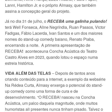
Lanni, Hamilton Jr. e o próprio Almasy, que também
assina a concepção geral do projeto.
Já no dia 31 de julho, o
RECEBA uma galinha pulando!
terá Well Fonseca, Aline Negríndia, Ruan Passos, Victor
Fadigas, Fábio Lacerda, Ivan Santos e um dos maiores
nomes do stand-up comedy baiano, Renato Piaba,
encerrando a noite. A primeira apresentação de
RECEBA
!
aconteceuna Concha Acústica do Teatro
Castro Alves em 2023, quando lotou o espaço numa
estreia histórica.
VIDA ALÉM DAS TELAS
– Depois de tantos anos
criando conteúdo para a internet, a exemplo da websérie
Na Rédea Curta, Almasy enxerga o potencial do stand-
up comedy como uma forma de cura e de
desenvolvimento. “O RECEBA! nasceu na Concha
Acústica, um palco daquela magnitude, onde muitos
humoristas ali presentes nunca tinham pisado. Talvez o