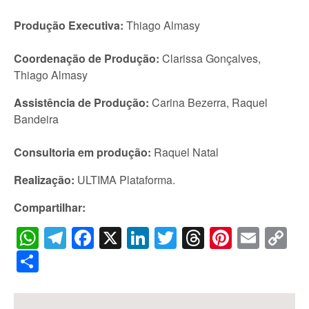
Produção Executiva:
Thiago Almasy
Coordenação de Produção:
Clarissa Gonçalves,
Thiago Almasy
Assistência de Produção:
Carina Bezerra, Raquel
Bandeira
Consultoria em produção:
Raquel Natal
Realização:
ULTIMA Plataforma.
Compartilhar:
WhatsApp
Telegram
Facebook
X
LinkedIn
Twitter
Threads
Pintere
Emai
C
Li
Share