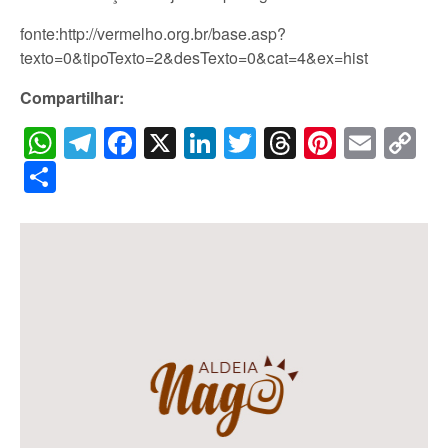
fonte:http://vermelho.org.br/base.asp?
texto=0&tipoTexto=2&desTexto=0&cat=4&ex=hist
Compartilhar:
WhatsApp
Telegram
Facebook
X
LinkedIn
Twitter
Threads
Pintere
Emai
C
Li
Share