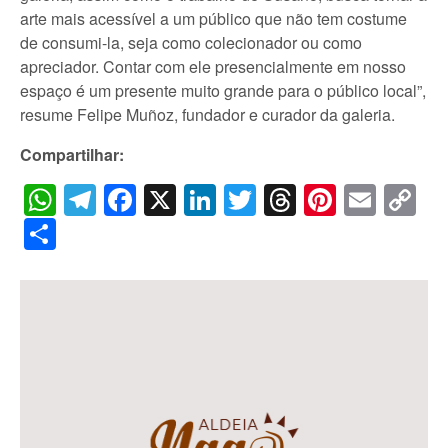
arte mais acessível a um público que não tem costume
de consumi-la, seja como colecionador ou como
apreciador. Contar com ele presencialmente em nosso
espaço é um presente muito grande para o público local”,
resume Felipe Muñoz, fundador e curador da galeria.
Compartilhar:
WhatsApp
Telegram
Facebook
X
LinkedIn
Twitter
Threads
Pintere
Emai
C
Li
Share