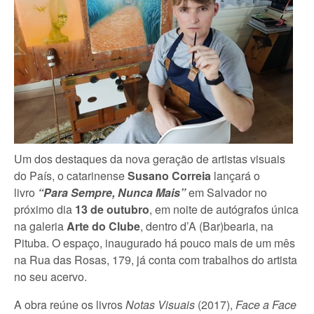
Um dos destaques da nova geração de artistas visuais
do País, o catarinense
Susano Correia
lançará o
livro
“Para Sempre, Nunca Mais”
em Salvador no
próximo dia
13 de outubro
, em noite de autógrafos única
na galeria
Arte do Clube
, dentro d’A (Bar)bearia, na
Pituba. O espaço, inaugurado há pouco mais de um mês
na Rua das Rosas, 179, já conta com trabalhos do artista
no seu acervo.
A obra reúne os livros
Notas Visuais
(2017),
Face a Face