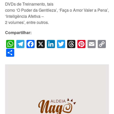
DVDs de Treinamento, tais
como ‘O Poder da Gentileza’, ‘Faça o Amor Valer a Pena’,
‘Inteligência Afetiva –
2 volumes’, entre outros.
Compartilhar:
WhatsApp
Telegram
Facebook
X
LinkedIn
Twitter
Threads
Pintere
Emai
C
Li
Share