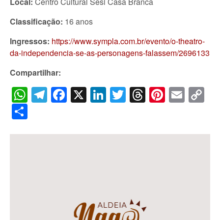
Local:
Centro Cultural Sesi Casa Branca
Classificação:
16 anos
Ingressos:
https://www.sympla.com.br/evento/o-theatro-
da-independencia-se-as-personagens-falassem/2696133
Compartilhar:
WhatsApp
Telegram
Facebook
X
LinkedIn
Twitter
Threads
Pintere
Emai
C
Li
Share