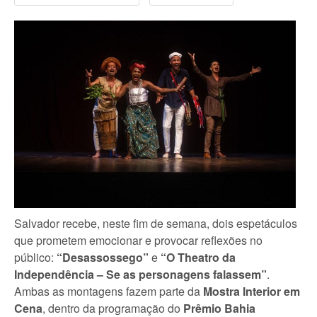
Salvador recebe, neste fim de semana, dois espetáculos
que prometem emocionar e provocar reflexões no
público:
“Desassossego”
e
“O Theatro da
Independência – Se as personagens falassem”
.
Ambas as montagens fazem parte da
Mostra Interior em
Cena
, dentro da programação do
Prêmio Bahia