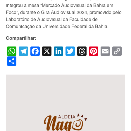
integrou a mesa “Mercado Audiovisual da Bahia em
Foco”, durante o Gira Audiovisual 2024, promovido pelo
Laboratório de Audiovisual da Faculdade de
Comunicação da Universidade Federal da Bahia.
Compartilhar:
WhatsApp
Telegram
Facebook
X
LinkedIn
Twitter
Threads
Pintere
Emai
C
Li
Share