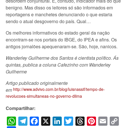
desordem conjuntural. É, contudo, indicador mais do que
benigno. Mas disso os leitores só são informados em
reportagens e manchetes denunciando o que estaria
sendo o atual desgoverno do país. Qual…
Os melhores informativos do estado geral da nação
encontram-se nos portais do IBGE, do IPEA e afins. Os
antigos jornalões apequenaram-se. São, hoje, nanicos.
Wanderley Guilherme dos Santos é cientista político. Ás
quintas, publica a coluna Cafezinho com Wanderley
Guilherme
Artigo publicado originalmente
http://www.advivo.com.br/blog/luisnassif/tempo-de-
em
revolucoes-simultaneas-no-governo-dilma
Compartilhar:
WhatsApp
Telegram
Facebook
X
LinkedIn
Twitter
Threads
Pintere
Emai
C