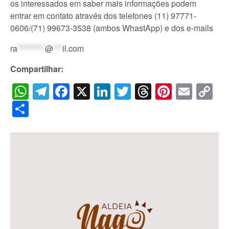
os interessados em saber mais informações podem
entrar em contato através dos telefones (11) 97771-
0606/(71) 99673-3538 (ambos WhastApp) e dos e-mails
ra
*********
@
***
il.com
Compartilhar:
WhatsApp
Telegram
Facebook
X
LinkedIn
Twitter
Threads
Pintere
Emai
C
Li
Share