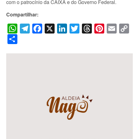
com o patrocínio da CAIXA e do Governo Federal.
Compartilhar:
WhatsApp
Telegram
Facebook
X
LinkedIn
Twitter
Threads
Pintere
Emai
C
Li
Share