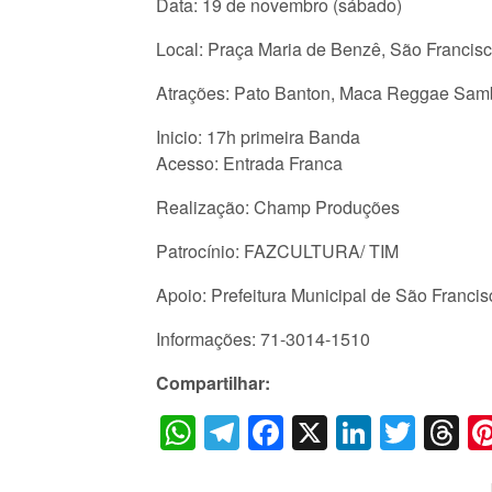
Data: 19 de novembro (sábado)
Local: Praça Maria de Benzê, São Francis
Atrações: Pato Banton, Maca Reggae Samb
Inicio: 17h primeira Banda
Acesso: Entrada Franca
Realização: Champ Produções
Patrocínio: FAZCULTURA/ TIM
Apoio: Prefeitura Municipal de São Franci
Informações: 71-3014-1510
Compartilhar:
WhatsApp
Telegram
Facebook
X
LinkedI
Twitt
T