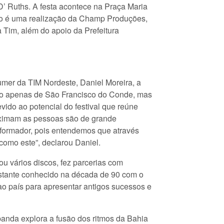
 Ruths. A festa acontece na Praça Maria
nto é uma realização da Champ Produções,
 Tim, além do apoio da Prefeitura
mer da TIM Nordeste, Daniel Moreira, a
não apenas de São Francisco do Conde, mas
ido ao potencial do festival que reúne
roximam as pessoas são de grande
sformador, pois entendemos que através
como este”, declarou Daniel.
ou vários discos, fez parcerias com
bastante conhecido na década de 90 com o
 ao país para apresentar antigos sucessos e
anda explora a fusão dos ritmos da Bahia