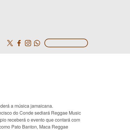
o
nderá a música jamaicana.
ncisco do Conde sediará Reggae Music
cípio receberá o evento que contará com
s como Pato Banton, Maca Reggae