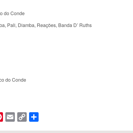
co do Conde
a, Pali, Diamba, Reações, Banda D’ Ruths
sco do Conde
n
er
hreads
Pinterest
Email
Copy
Share
Link