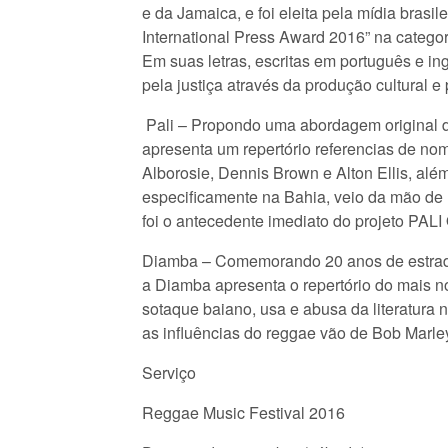
e da Jamaica, e foi eleita pela mídia bras
International Press Award 2016” na categor
Em suas letras, escritas em português e i
pela justiça através da produção cultural e 
Pali – Propondo uma abordagem original do
apresenta um repertório referencias de n
Alborosie, Dennis Brown e Alton Ellis, alé
especificamente na Bahia, veio da mão de u
foi o antecedente imediato do projeto PALI
Diamba – Comemorando 20 anos de estrada
a Diamba apresenta o repertório do mais no
sotaque baiano, usa e abusa da literatura 
as influências do reggae vão de Bob Marley
Serviço
Reggae Music Festival 2016