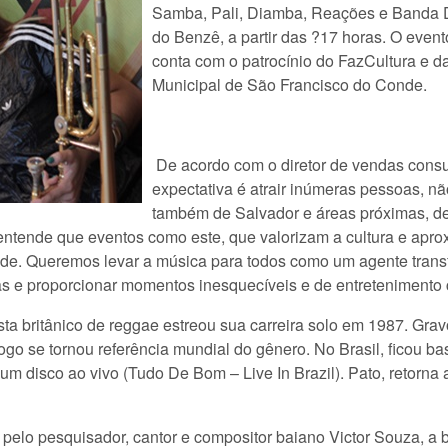
Samba, Pali, Diamba, Reações e Banda D’
do Benzê, a partir das ?17 horas. O eve
conta com o patrocínio do FazCultura e da
Municipal de São Francisco do Conde.
De acordo com o diretor de vendas consu
expectativa é atrair inúmeras pessoas, 
também de Salvador e áreas próximas, dev
 entende que eventos como este, que valorizam a cultura e ap
dade. Queremos levar a música para todos como um agente tran
s e proporcionar momentos inesquecíveis e de entretenimento 
ista britânico de reggae estreou sua carreira solo em 1987. Grav
ogo se tornou referência mundial do gênero. No Brasil, ficou 
um disco ao vivo (Tudo De Bom – Live In Brazil). Pato, retorna
o pesquisador, cantor e compositor baiano Victor Souza, a b