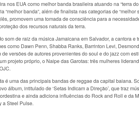
ileira nos EUA como melhor banda brasileira atuando na “terra d
ia “melhor banda”, além de finalista nas categorias de “melhor 
nglês, promovem uma tomada de consciência para a necessidade
proteção dos recursos naturais da terra.
 som de raiz da música Jamaicana em Salvador, a cantora e tr
omes como Dawn Penn, Shabba Ranks, Barrinton Levi, Desmond 
m de versões de autores provenientes do soul e do jazz com est
m projeto próprio, o Naipe das Garotas: três mulheres lideran
 OJC.
 é uma das principais bandas de reggae da capital baiana. 
vo álbum, intitulado de ‘Setas Indicam a Direção’, que traz m
nordestina e ainda adiciona influências do Rock and Roll e da
 a Steel Pulse.