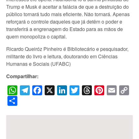
Trump e Musk é aceitar a falácia de que a destruição do
público tornará tudo mais eficiente. Não tornará. Apenas
reforçará o controle daqueles que já detêm o poder e
transferirá a engrenagem do Estado para as mãos de
quem monopoliza o capital.
Ricardo Queiróz Pinheiro é Bibliotecário e pesquisador,
militante do livro e leitura, doutorando em Ciências
Humanas e Sociais (UFABC)
Compartilhar:
WhatsApp
Telegram
Facebook
X
LinkedIn
Twitter
Threads
Pintere
Emai
C
Li
Share