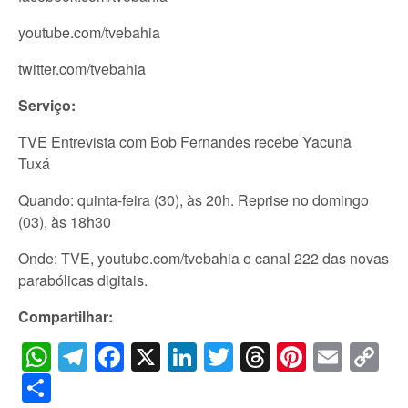
youtube.com/tvebahia
twitter.com/tvebahia
Serviço:
TVE Entrevista com Bob Fernandes recebe Yacunã
Tuxá
Quando: quinta-feira (30), às 20h. Reprise no domingo
(03), às 18h30
Onde: TVE, youtube.com/tvebahia e canal 222 das novas
parabólicas digitais.
Compartilhar:
WhatsApp
Telegram
Facebook
X
LinkedIn
Twitter
Threads
Pintere
Emai
C
Li
Share